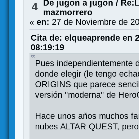
De jugón a jugón
/
Re:L
4
mazmorrero
«
en:
27 de Noviembre de 20
Cita de: elqueaprende en 
08:19:19
Pues independientemente d
donde elegir (le tengo e
ORIGINS que parece sencill
versión "moderna" de HeroQ
Hace unos años muchos fan
nubes ALTAR QUEST, pero y