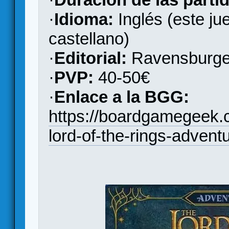
·
Idioma:
Inglés (este ju
castellano)
·
Editorial:
Ravensburge
·
PVP:
40-50€
·
Enlace a la BGG:
https://boardgamegeek
lord-of-the-rings-adven