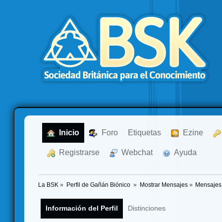
  Inicio
  Foro
Etiquetas
  Ezine
  Registrarse
  Webchat
  Ayuda
La BSK
»
Perfil de Gañán Biónico 
»
Mostrar Mensajes
»
Mensajes
Información del Perfil
Distinciones