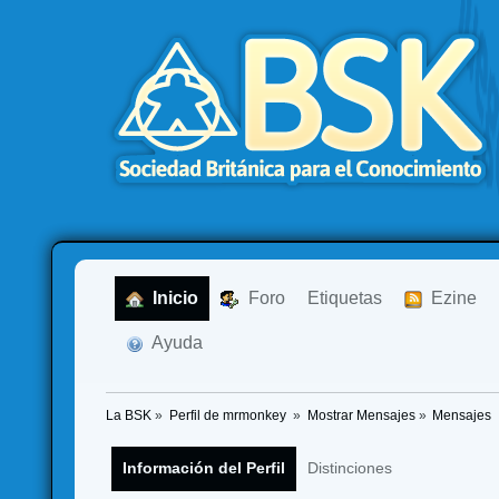
  Inicio
  Foro
Etiquetas
  Ezine
  Ayuda
La BSK
»
Perfil de mrmonkey 
»
Mostrar Mensajes
»
Mensajes
Información del Perfil
Distinciones