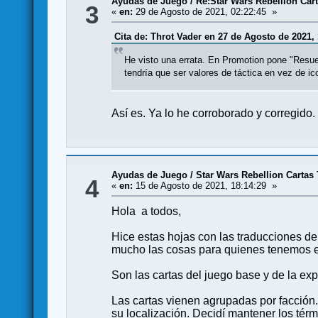
Ayudas de Juego
/
Re:Star Wars Rebellion Car
3
«
en:
29 de Agosto de 2021, 02:22:45 »
Cita de: Throt Vader en 27 de Agosto de 2021, 
He visto una errata. En Promotion pone "Resuel
tendría que ser valores de táctica en vez de ic
Así es. Ya lo he corroborado y corregido.
Ayudas de Juego
/
Star Wars Rebellion Cartas
4
«
en:
15 de Agosto de 2021, 18:14:29 »
Hola a todos,
Hice estas hojas con las traducciones de
mucho las cosas para quienes tenemos el
Son las cartas del juego base y de la expa
Las cartas vienen agrupadas por facción. E
su localización. Decidí mantener los tér