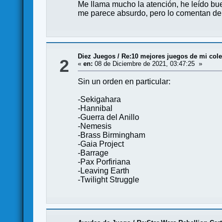
Me llama mucho la atención, he leído bu
me parece absurdo, pero lo comentan d
Diez Juegos
/
Re:10 mejores juegos de mi col
2
«
en:
08 de Diciembre de 2021, 03:47:25 »
Sin un orden en particular:
-Sekigahara
-Hannibal
-Guerra del Anillo
-Nemesis
-Brass Birmingham
-Gaia Project
-Barrage
-Pax Porfiriana
-Leaving Earth
-Twilight Struggle