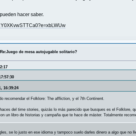
 pueden hacer saber.
xH-RY0XKvwSTTCa0?e=xbLWUw
/
Re:Juego de mesa autojugable solitario?
2:17
17:57:30
, 16:39:24
o recomendar el Folklore: The affliction, y el 7th Continent.
aces del time stories, quizás lo más parecido que busques es el Folklore, q
 con un libro de historias y campaña que te hace de máster. Totalmente reco
les, se lo justo en ese idioma y tampoco suelo darles dinero a algo que no ll