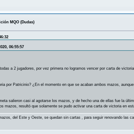
ción MQO (Dudas)
46:32
020, 06:55:57
todas a 2 jugadores, por vez primera no logramos vencer por carta de victoria
oria por Patricinio? ¿En el momento en que se acaban ambos mazos, aunque
eta salieron casi al agotarse los mazos, y de hecho una de ellas fue la última
os mazos, resultó que solamente se pudo activar una carta de victoria en esta
mazos, del Este y Oeste, se quedan sin cartas , para seguir renovando las c