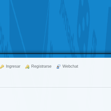
  Ingresar
  Registrarse
  Webchat