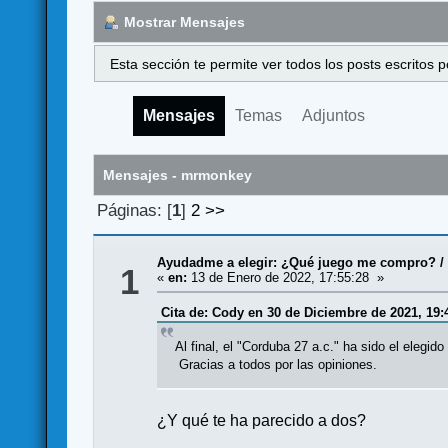
Mostrar Mensajes
Esta sección te permite ver todos los posts escritos
Mensajes
Temas
Adjuntos
Mensajes - mrmonkey
Páginas: [
1
]
2
>>
Ayudadme a elegir: ¿Qué juego me compro?
1
«
en:
13 de Enero de 2022, 17:55:28 »
Cita de: Cody en 30 de Diciembre de 2021, 19:
Al final, el "Corduba 27 a.c." ha sido el elegido
Gracias a todos por las opiniones.
¿Y qué te ha parecido a dos?