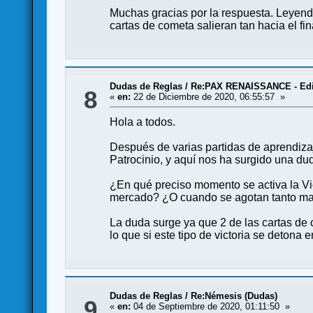
Muchas gracias por la respuesta. Leyendo
cartas de cometa salieran tan hacia el f
Dudas de Reglas
/
Re:PAX RENAISSANCE - Edi
8
«
en:
22 de Diciembre de 2020, 06:55:57 »
Hola a todos.
Después de varias partidas de aprendizaje
Patrocinio, y aquí nos ha surgido una dud
¿En qué preciso momento se activa la Vi
mercado? ¿O cuando se agotan tanto m
La duda surge ya que 2 de las cartas de c
lo que si este tipo de victoria se detona
Dudas de Reglas
/
Re:Némesis (Dudas)
9
«
en:
04 de Septiembre de 2020, 01:11:50 »