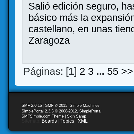
Salió edición seguro, ha
básico más la expansión
castellano, en unas tien
Zaragoza
Páginas: [
1
]
2
3
...
55
>>
SMF 2.0.15
|
SMF © 2013
,
Simple Machines
SimplePortal 2.3.5 © 2008-2012, SimplePortal
SMFSimple.com Theme | Skin Samp
Sitemap:
Boards
|
Topics
|
XML