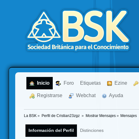
  Inicio
  Foro
Etiquetas
  Ezine
  Registrarse
  Webchat
  Ayuda
La BSK
»
Perfil de Cristian23zgz 
»
Mostrar Mensajes
»
Mensajes
Información del Perfil
Distinciones