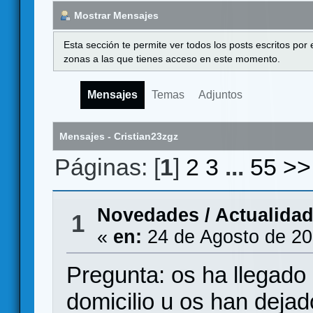
Mostrar Mensajes
Esta sección te permite ver todos los posts escritos por
zonas a las que tienes acceso en este momento.
Mensajes
Temas
Adjuntos
Mensajes - Cristian23zgz
Páginas: [
1
]
2
3
...
55
>>
Novedades / Actualida
1
«
en:
24 de Agosto de 20
Pregunta: os ha llegado
domicilio u os han dejado