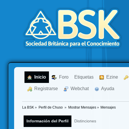
  Inicio
  Foro
Etiquetas
  Ezine
  Registrarse
  Webchat
  Ayuda
La BSK
»
Perfil de Chuso 
»
Mostrar Mensajes
»
Mensajes
Información del Perfil
Distinciones