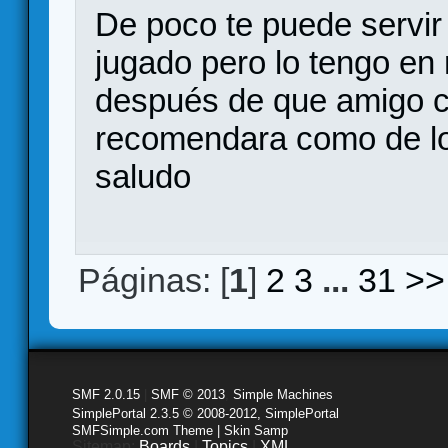
De poco te puede servir
jugado pero lo tengo en
después de que amigo c
recomendara como de lo
saludo
Páginas: [
1
]
2
3
...
31
>>
SMF 2.0.15
|
SMF © 2013
,
Simple Machines
SimplePortal 2.3.5 © 2008-2012, SimplePortal
SMFSimple.com Theme | Skin Samp
Sitemap:
Boards
|
Topics
|
XML