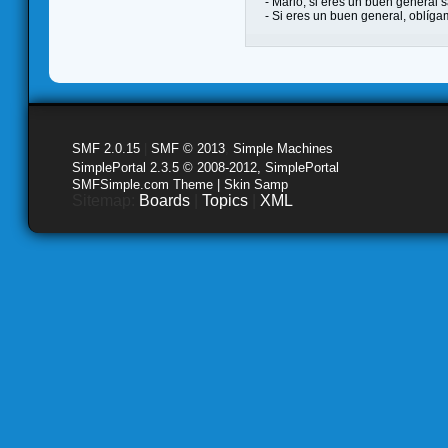
- Mario, si eres un buen general s
- Si eres un buen general, oblíg
SMF 2.0.15
|
SMF © 2013
,
Simple Machines
SimplePortal 2.3.5 © 2008-2012, SimplePortal
SMFSimple.com Theme | Skin Samp
Sitemap:
Boards
|
Topics
|
XML