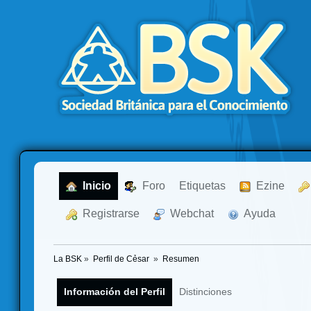
  Inicio
  Foro
Etiquetas
  Ezine
  Registrarse
  Webchat
  Ayuda
La BSK
»
Perfil de Cẻsar 
»
Resumen
Información del Perfil
Distinciones