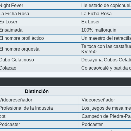
Night Fever
He estado de copichue
La Ficha Rosa
La Ficha Rosa
Ex Loser
Ex Loser
Ensaimada
100% mallorquín
El hombre profiláctico
Un maestro del retracti
Te toca con las castañu
El hombre orquesta
KV.550
Cubo Gelatinoso
Desayuna Cubos Gelat
Colacao
Colacao/café y partida
Distinción
Videoreseñador
Videoreseñador
Profesional de la Industria
Los juegos de mesa me
ppt
Campeón de Piedra-Pap
Podcaster
Podcaster