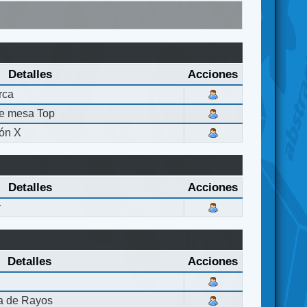
Detalles
Acciones
rca
de mesa Top
ón X
Detalles
Acciones
r
Detalles
Acciones
la de Rayos