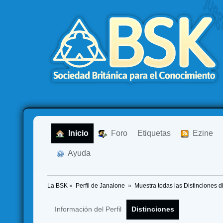
  Inicio
  Foro
Etiquetas
  Ezine
  Ayuda
La BSK
»
Perfil de Janalone 
»
Muestra todas las Distinciones d
Información del Perfil
Distinciones