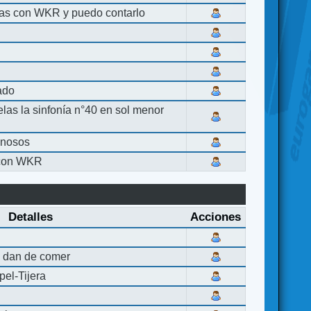
las con WKR y puedo contarlo
lado
elas la sinfonía n°40 en sol menor
inosos
 con WKR
Detalles
Acciones
 dan de comer
el-Tijera