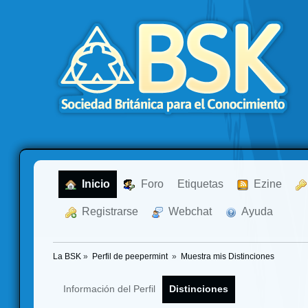
  Inicio
  Foro
Etiquetas
  Ezine
  Registrarse
  Webchat
  Ayuda
La BSK
»
Perfil de peepermint 
»
Muestra mis Distinciones
Información del Perfil
Distinciones