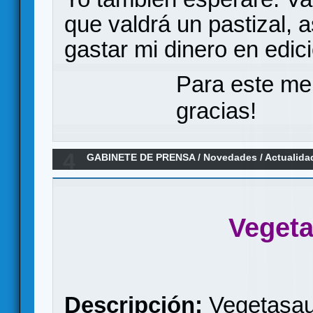
que valdrá un pastizal, 
gastar mi dinero en edic
Para este me
gracias!
4
GABINETE DE PRENSA
/
Novedades / Actualida
VEGETASAURUS REX
Veget
Descripción:
Vegetasaur