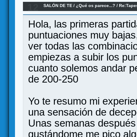
12
SALÓN DE TE
/
¿Qué os parece...?
/
Re:Tapes
Hola, las primeras parti
puntuaciones muy bajas
ver todas las combinacio
empiezas a subir los pu
cuanto solemos andar p
de 200-250
Yo te resumo mi experien
una sensación de decepc
Unas semanas después v
gustándome me pico alg