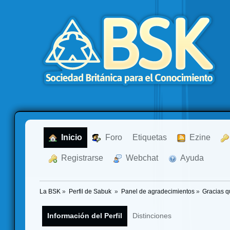
  Inicio
  Foro
Etiquetas
  Ezine
  Registrarse
  Webchat
  Ayuda
La BSK
»
Perfil de Sabuk 
»
Panel de agradecimientos
»
Gracias q
Información del Perfil
Distinciones