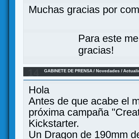
Muchas gracias por comp
Para este me
gracias!
14
GABINETE DE PRENSA
/
Novedades / Actual
Monsters" campaña de miniaturas y 2 aventu
Hola
Antes de que acabe el 
próxima campaña "Creat
Kickstarter.
Un Dragon de 190mm de a