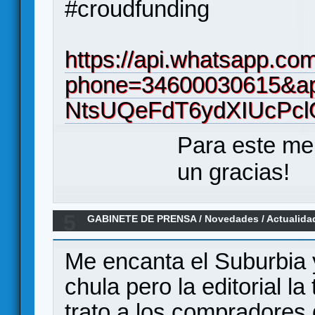
#croudfunding
https://api.whatsapp.co
phone=34600030615&ap
NtsUQeFdT6ydXIUcPc
Para este me
un gracias!
5
GABINETE DE PRENSA
/
Novedades / Actualida
Me encanta el Suburbia 
chula pero la editorial l
trato a los compradores d