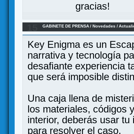
gracias!
15
GABINETE DE PRENSA
/
Novedades / Actual
full of mysteries - Kickstarter en Castellano
Key Enigma es un Escap
narrativa y tecnología p
desafiante experiencia 
que será imposible distin
Una caja llena de mister
los materiales, códigos 
interior, deberás usar tu
para resolver el caso.