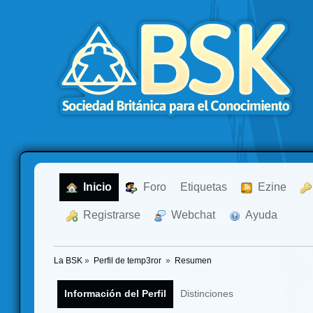
  Inicio
  Foro
Etiquetas
  Ezine
  Registrarse
  Webchat
  Ayuda
La BSK
»
Perfil de temp3ror 
»
Resumen
Información del Perfil
Distinciones