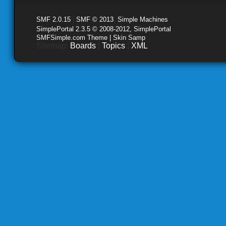
SMF 2.0.15
|
SMF © 2013
,
Simple Machines
SimplePortal 2.3.5 © 2008-2012, SimplePortal
SMFSimple.com Theme | Skin Samp
Sitemap:
Boards
|
Topics
|
XML