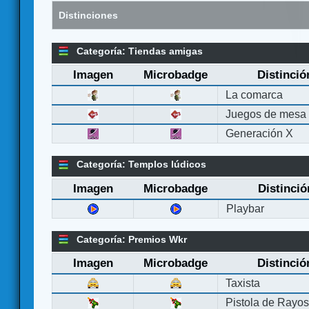
Distinciones
Categoría: Tiendas amigas
Imagen
Microbadge
Distinció
La comarca
Juegos de mesa
Generación X
Categoría: Templos lúdicos
Imagen
Microbadge
Distinció
Playbar
Categoría: Premios Wkr
Imagen
Microbadge
Distinció
Taxista
Pistola de Rayo