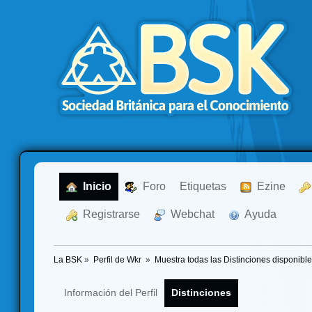
  Inicio
  Foro
Etiquetas
  Ezine
  Registrarse
  Webchat
  Ayuda
La BSK
»
Perfil de Wkr 
»
Muestra todas las Distinciones disponible
Información del Perfil
Distinciones