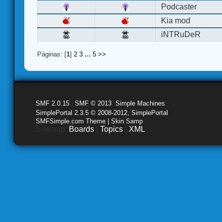
Podcaster
Kia mod
iNTRuDeR
Páginas: [
1
]
2
3
...
5
>>
SMF 2.0.15
|
SMF © 2013
,
Simple Machines
SimplePortal 2.3.5 © 2008-2012, SimplePortal
SMFSimple.com Theme | Skin Samp
Sitemap:
Boards
|
Topics
|
XML