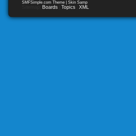
SMFSimple.com Theme | Skin Samp
Sitemap:
Boards
|
Topics
|
XML