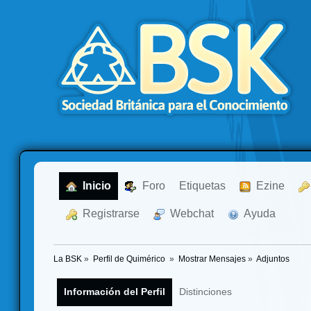
  Inicio
  Foro
Etiquetas
  Ezine
  Registrarse
  Webchat
  Ayuda
La BSK
»
Perfil de Quimérico 
»
Mostrar Mensajes
»
Adjuntos
Información del Perfil
Distinciones