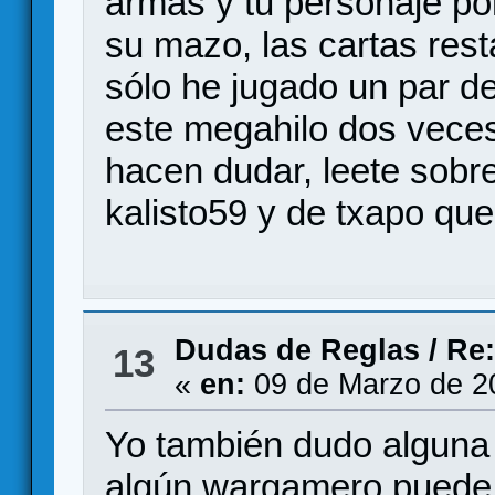
armas y tu personaje po
su mazo, las cartas rest
sólo he jugado un par de
este megahilo dos veces
hacen dudar, leete sobr
kalisto59 y de txapo que
Dudas de Reglas
/
Re:
13
«
en:
09 de Marzo de 2
Yo también dudo alguna 
algún wargamero puede a