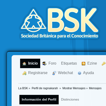
  Inicio
  Foro
Etiquetas
  Ezine
  Registrarse
  Webchat
  Ayuda
La BSK
»
Perfil de ragnakarah 
»
Mostrar Mensajes
»
Mensajes
Información del Perfil
Distinciones