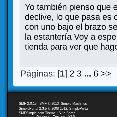
Yo también pienso que e
declive, lo que pasa es
con uno bajo el brazo se
la estantería Voy a espe
tienda para ver que ha
Páginas: [
1
]
2
3
...
6
>>
SMF 2.0.15
|
SMF © 2013
,
Simple Machines
SimplePortal 2.3.5 © 2008-2012, SimplePortal
SMFSimple.com Theme | Skin Samp