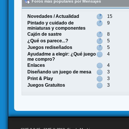
Foros más populares por Mensajes
Novedades / Actualidad
15
Pintado y cuidado de
9
miniaturas y componentes
Cajón de sastre
8
¿Qué os parece...?
5
Juegos rediseñados
5
Ayudadme a elegir: ¿Qué juego
4
me compro?
Enlaces
4
Diseñando un juego de mesa
3
Print & Play
3
Juegos Gratuitos
3