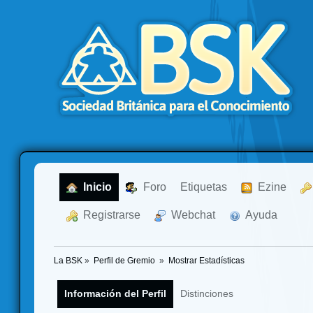
  Inicio
  Foro
Etiquetas
  Ezine
  Registrarse
  Webchat
  Ayuda
La BSK
»
Perfil de Gremio 
»
Mostrar Estadísticas
Información del Perfil
Distinciones