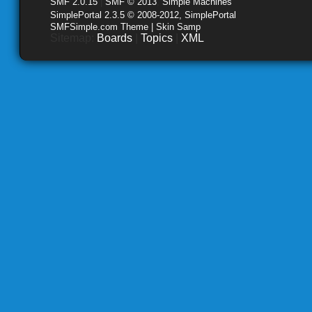
SMF 2.0.15
|
SMF © 2013
,
Simple Machines
SimplePortal 2.3.5 © 2008-2012, SimplePortal
SMFSimple.com Theme | Skin Samp
Sitemap:
Boards
|
Topics
|
XML