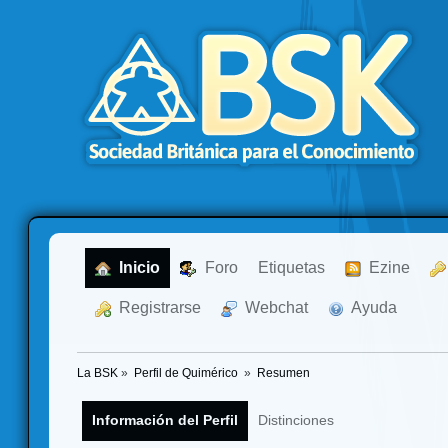
  Inicio
  Foro
Etiquetas
  Ezine
  Registrarse
  Webchat
  Ayuda
La BSK
»
Perfil de Quimérico 
»
Resumen
Información del Perfil
Distinciones