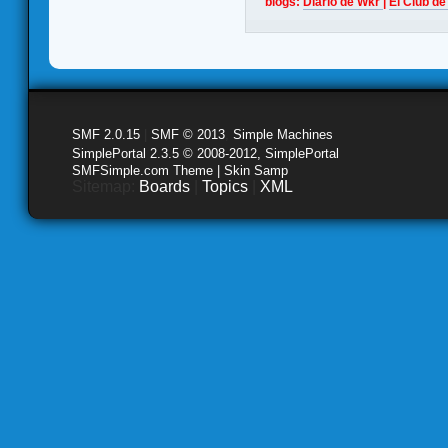
blogs:
Diario de Wkr
|
El Club de
SMF 2.0.15
|
SMF © 2013
,
Simple Machines
SimplePortal 2.3.5 © 2008-2012, SimplePortal
SMFSimple.com Theme | Skin Samp
Sitemap:
Boards
|
Topics
|
XML