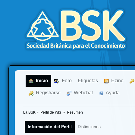
  Inicio
  Foro
Etiquetas
  Ezine
  Registrarse
  Webchat
  Ayuda
La BSK
»
Perfil de Wkr 
»
Resumen
Información del Perfil
Distinciones