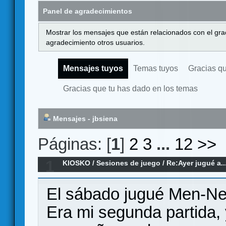
Panel de agradecimientos
Mostrar los mensajes que están relacionados con el gra
agradecimiento otros usuarios.
Mensajes tuyos
Temas tuyos
Gracias q
Gracias que tu has dado en los temas
Mensajes - jbsiena
Páginas: [
1
]
2
3
...
12
>>
1
KIOSKO
/
Sesiones de juego
/
Re:Ayer jugué a..
El sábado jugué Men-Ne
Era mi segunda partida, 