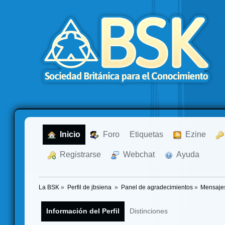
  Inicio
  Foro
Etiquetas
  Ezine
  Registrarse
  Webchat
  Ayuda
La BSK
»
Perfil de jbsiena 
»
Panel de agradecimientos
»
Mensajes
Información del Perfil
Distinciones