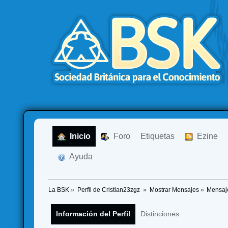
  Inicio
  Foro
Etiquetas
  Ezine
  Ayuda
La BSK
»
Perfil de Cristian23zgz 
»
Mostrar Mensajes
»
Mensaj
Información del Perfil
Distinciones