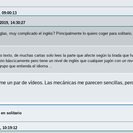
 09:00:13
2019, 14:30:27
glas, muy complicado el inglés? Principalmente lo quiero coger para solitario,
 texto, de muchas cartas solo lees la parte que afecte según la tirada que 
ario báscicamente pero tiene un nivel de inglés que cualquier jugón con un ni
rupo que entienda el idioma ...
verme un par de vídeos. Las mecánicas me parecen sencillas, per
 en solitario
, 10:19:12