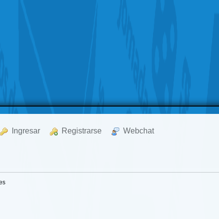
  Ingresar
  Registrarse
  Webchat
es