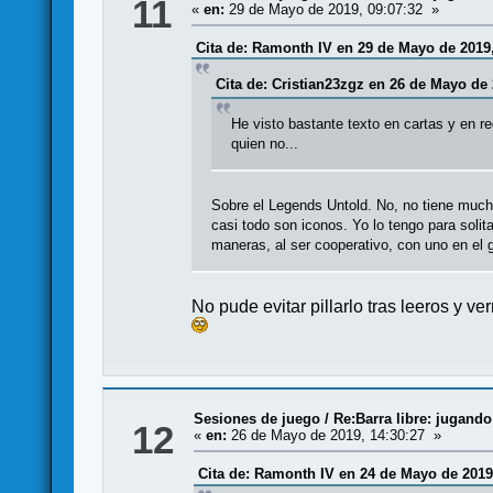
11
«
en:
29 de Mayo de 2019, 09:07:32 »
Cita de: Ramonth IV en 29 de Mayo de 2019,
Cita de: Cristian23zgz en 26 de Mayo de 
He visto bastante texto en cartas y en re
quien no...
Sobre el Legends Untold. No, no tiene mucho
casi todo son iconos. Yo lo tengo para solit
maneras, al ser cooperativo, con uno en el g
No pude evitar pillarlo tras leeros y 
Sesiones de juego
/
Re:Barra libre: jugando
12
«
en:
26 de Mayo de 2019, 14:30:27 »
Cita de: Ramonth IV en 24 de Mayo de 2019