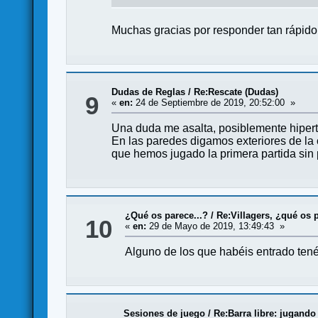
Muchas gracias por responder tan rápido
Dudas de Reglas
/
Re:Rescate (Dudas)
9
«
en:
24 de Septiembre de 2019, 20:52:00 »
Una duda me asalta, posiblemente hipert
En las paredes digamos exteriores de la
que hemos jugado la primera partida sin 
¿Qué os parece...?
/
Re:Villagers, ¿qué os 
10
«
en:
29 de Mayo de 2019, 13:49:43 »
Alguno de los que habéis entrado tené
Sesiones de juego
/
Re:Barra libre: jugando 