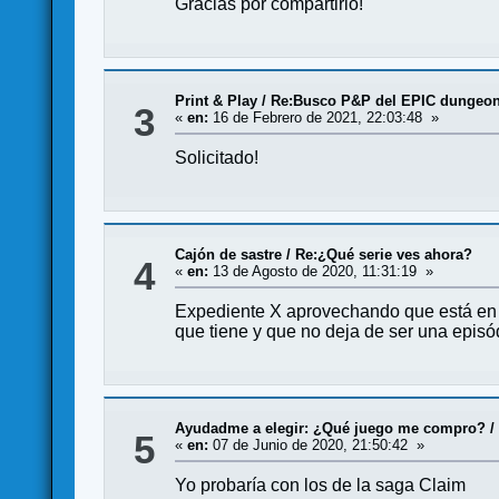
Gracias por compartirlo!
Print & Play
/
Re:Busco P&P del EPIC dungeon
3
«
en:
16 de Febrero de 2021, 22:03:48 »
Solicitado!
Cajón de sastre
/
Re:¿Qué serie ves ahora?
4
«
en:
13 de Agosto de 2020, 11:31:19 »
Expediente X aprovechando que está en 
que tiene y que no deja de ser una episó
Ayudadme a elegir: ¿Qué juego me compro?
5
«
en:
07 de Junio de 2020, 21:50:42 »
Yo probaría con los de la saga Claim