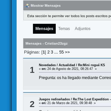
Mostrar Mensajes
Esta sección te permite ver todos los posts escritos
Mensajes
Temas
Adjuntos
Mensajes - Cristian23zgz
Páginas: [
1
]
2
3
...
55
>>
Novedades / Actualidad
/
Re:Mini rogué KS
1
«
en:
24 de Agosto de 2021, 08:26:47 »
Pregunta: os ha llegado mediante Correos 
Juegos rediseñados
/
Re:The Lost Expedition -
2
«
en:
21 de Marzo de 2021, 09:38:48 »