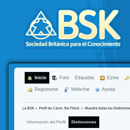
  Inicio
  Foro
Etiquetas
  Ezine
  Registrarse
  Webchat
  Ayuda
La BSK
»
Perfil de Caron, the Fiend 
»
Muestra todas las Distincion
Información del Perfil
Distinciones