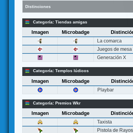
Distinciones
Categoría: Tiendas amigas
Imagen
Microbadge
Distinció
La comarca
Juegos de mesa
Generación X
Categoría: Templos lúdicos
Imagen
Microbadge
Distinció
Playbar
Categoría: Premios Wkr
Imagen
Microbadge
Distinció
Taxista
Pistola de Rayo