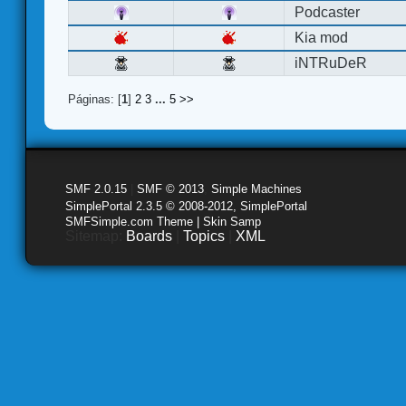
Podcaster
Kia mod
iNTRuDeR
Páginas: [
1
]
2
3
...
5
>>
SMF 2.0.15
|
SMF © 2013
,
Simple Machines
SimplePortal 2.3.5 © 2008-2012, SimplePortal
SMFSimple.com Theme | Skin Samp
Sitemap:
Boards
|
Topics
|
XML