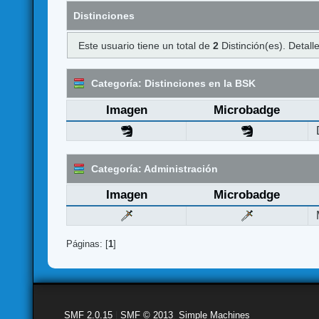
Distinciones
Este usuario tiene un total de
2
Distinción(es). Detalle
Categoría: Distinciones en la BSK
Imagen
Microbadge
Categoría: Administración
Imagen
Microbadge
Páginas: [
1
]
SMF 2.0.15
|
SMF © 2013
,
Simple Machines