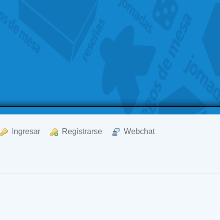
  Ingresar
  Registrarse
  Webchat