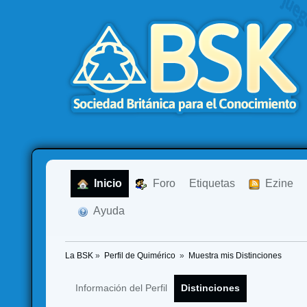
  Inicio
  Foro
Etiquetas
  Ezine
  Ayuda
La BSK
»
Perfil de Quimérico 
»
Muestra mis Distinciones
Información del Perfil
Distinciones