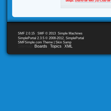
blogs:
Diario de Wkr
|
El Club de
SMF 2.0.15
|
SMF © 2013
,
Simple Machines
SimplePortal 2.3.5 © 2008-2012, SimplePortal
SMFSimple.com Theme | Skin Samp
Sitemap:
Boards
|
Topics
|
XML