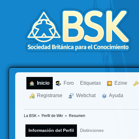
  Inicio
  Foro
Etiquetas
  Ezine
  Registrarse
  Webchat
  Ayuda
La BSK
»
Perfil de Wkr 
»
Resumen
Información del Perfil
Distinciones