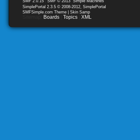
SMF 2.0.15
|
SMF © 2013
,
Simple Machines
SimplePortal 2.3.5 © 2008-2012, SimplePortal
SMFSimple.com Theme | Skin Samp
Sitemap:
Boards
|
Topics
|
XML