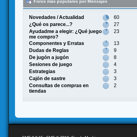
Foros más populares por Mensajes
Novedades / Actualidad
60
¿Qué os parece...?
27
Ayudadme a elegir: ¿Qué juego
23
me compro?
Componentes y Erratas
13
Dudas de Reglas
9
De jugón a jugón
8
Sesiones de juego
4
Estrategias
3
Cajón de sastre
3
Consultas de compras en
2
tiendas