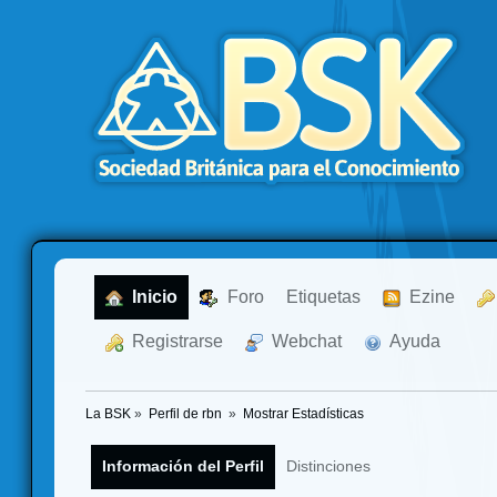
  Inicio
  Foro
Etiquetas
  Ezine
  Registrarse
  Webchat
  Ayuda
La BSK
»
Perfil de rbn 
»
Mostrar Estadísticas
Información del Perfil
Distinciones