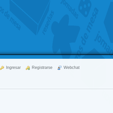
  Ingresar
  Registrarse
  Webchat