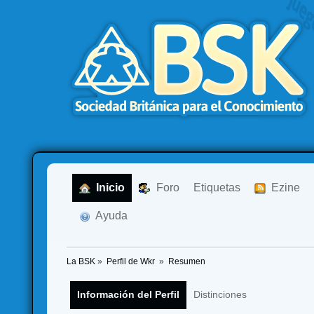
  Inicio
  Foro
Etiquetas
  Ezine
  Ayuda
La BSK
»
Perfil de Wkr 
»
Resumen
Información del Perfil
Distinciones