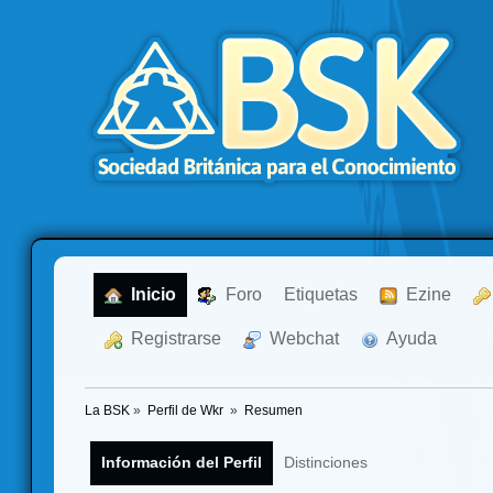
  Inicio
  Foro
Etiquetas
  Ezine
  Registrarse
  Webchat
  Ayuda
La BSK
»
Perfil de Wkr 
»
Resumen
Información del Perfil
Distinciones