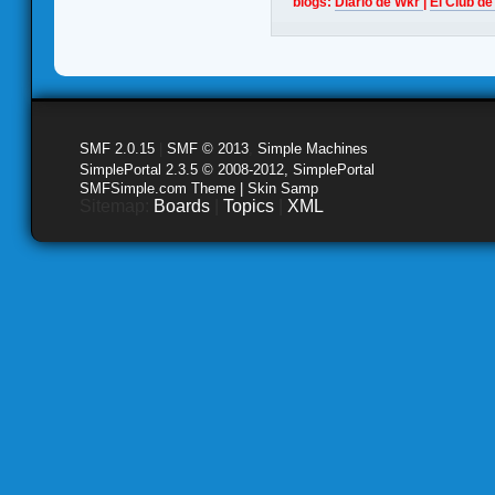
blogs:
Diario de Wkr
|
El Club de
SMF 2.0.15
|
SMF © 2013
,
Simple Machines
SimplePortal 2.3.5 © 2008-2012, SimplePortal
SMFSimple.com Theme | Skin Samp
Sitemap:
Boards
|
Topics
|
XML