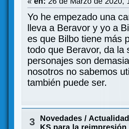
«
en:
26 de Marzo de 2020, 
Yo he empezado una cam
lleva a Beravor y yo a B
es que Bilbo tiene más 
todo que Beravor, da la
personajes son demasiado
nosotros no sabemos util
también puede ser.
Novedades / Actualida
3
KS para la reimpresión