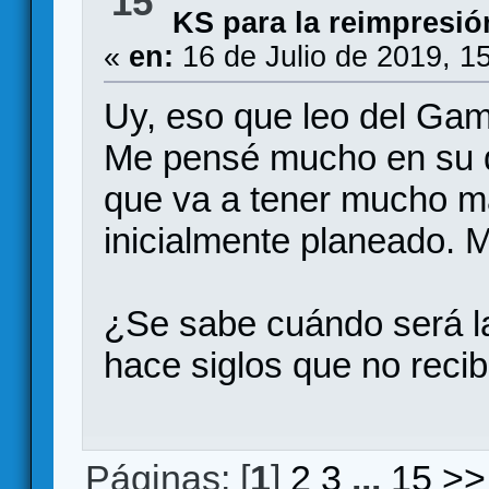
15
KS para la reimpresió
«
en:
16 de Julio de 2019, 1
Uy, eso que leo del Ga
Me pensé mucho en su dí
que va a tener mucho má
inicialmente planeado. 
¿Se sabe cuándo será la
hace siglos que no reci
Páginas: [
1
]
2
3
...
15
>>