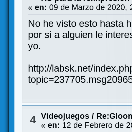
«
en:
09 de Marzo de 2020, 
No he visto esto hasta h
por si a alguien le inte
yo.
http://labsk.net/index.ph
topic=237705.msg2096
Videojuegos
/
Re:Gloom
4
«
en:
12 de Febrero de 2