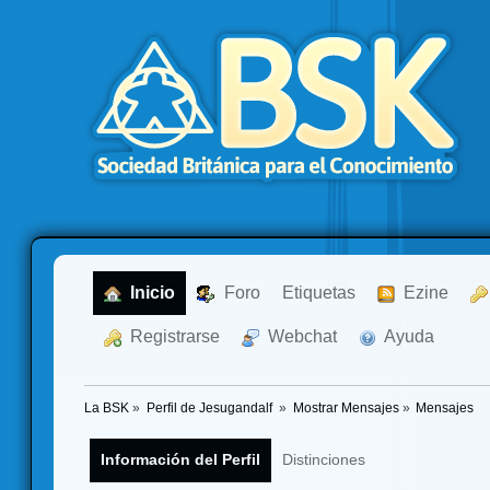
  Inicio
  Foro
Etiquetas
  Ezine
  Registrarse
  Webchat
  Ayuda
La BSK
»
Perfil de Jesugandalf 
»
Mostrar Mensajes
»
Mensajes
Información del Perfil
Distinciones