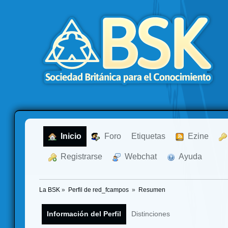
  Inicio
  Foro
Etiquetas
  Ezine
  Registrarse
  Webchat
  Ayuda
La BSK
»
Perfil de red_fcampos 
»
Resumen
Información del Perfil
Distinciones