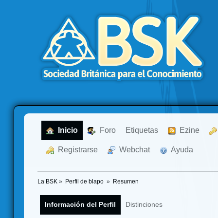
  Inicio
  Foro
Etiquetas
  Ezine
  Registrarse
  Webchat
  Ayuda
La BSK
»
Perfil de blapo 
»
Resumen
Información del Perfil
Distinciones