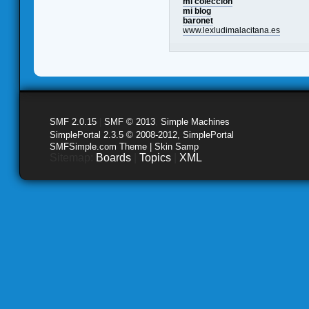
mi colección
mi blog
baronet
www.lexludimalacitana.es
SMF 2.0.15
|
SMF © 2013
,
Simple Machines
SimplePortal 2.3.5 © 2008-2012, SimplePortal
SMFSimple.com Theme | Skin Samp
Sitemap:
Boards
|
Topics
|
XML