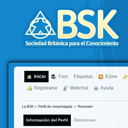
  Inicio
  Foro
Etiquetas
  Ezine
  Registrarse
  Webchat
  Ayuda
La BSK
»
Perfil de cesarmagala 
»
Resumen
Información del Perfil
Distinciones