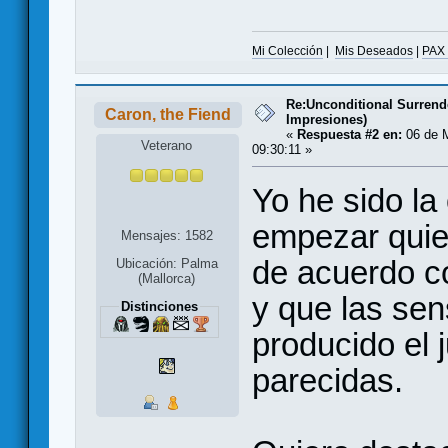
Mi Colección
|
Mis Deseados
|
PAX
Re:Unconditional Surrend
Caron, the Fiend
Impresiones)
«
Respuesta #2 en:
06 de 
Veterano
09:30:11 »
Yo he sido la 
empezar quie
Mensajes: 1582
de acuerdo c
Ubicación: Palma
(Mallorca)
y que las se
Distinciones
producido el 
parecidas.