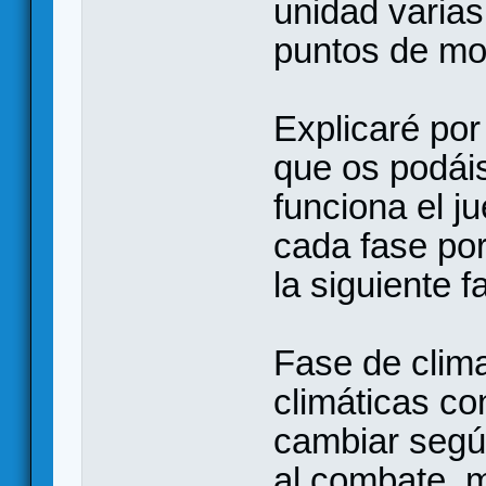
unidad varia
puntos de mo
Explicaré por
que os podái
funciona el j
cada fase po
la siguiente f
Fase de clima
climáticas co
cambiar según
al combate, m