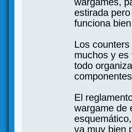
wargames, pa
estirada per
funciona bien
Los counters
muchos y es f
todo organiza
componentes 
El reglamento
wargame de e
esquemático, 
va muy bien p