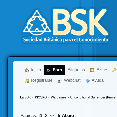
  Inicio
  Foro
Etiquetas
  Ezine
  Registrarse
  Webchat
  Ayuda
La BSK
»
KIOSKO
»
Wargames
»
Unconditional Surrender (Primer
Páginas: [
1
]
2
>>
Ir Abajo