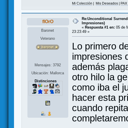
Mi Colección
|
Mis Deseados
|
PAX
Re:Unconditional Surrend
flOrO
Impresiones)
«
Respuesta #1 en:
05 de 
Baronet
23:23:49 »
Veterano
Lo primero d
impresiones 
además plaga
Mensajes: 3792
Ubicación: Mallorca
otro hilo la 
Distinciones
como iba el 
hacer esta pr
cuando repita
completaremo