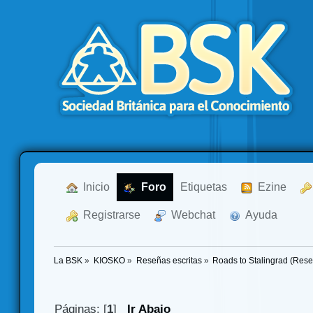
  Inicio
  Foro
Etiquetas
  Ezine
  Registrarse
  Webchat
  Ayuda
La BSK
»
KIOSKO
»
Reseñas escritas
»
Roads to Stalingrad (Res
Páginas: [
1
]
Ir Abajo