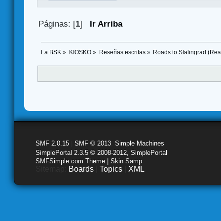
Páginas: [
1
]
Ir Arriba
La BSK
»
KIOSKO
»
Reseñas escritas
»
Roads to Stalingrad (Re
SMF 2.0.15
|
SMF © 2013
,
Simple Machines
SimplePortal 2.3.5 © 2008-2012, SimplePortal
SMFSimple.com Theme | Skin Samp
Sitemap:
Boards
|
Topics
|
XML