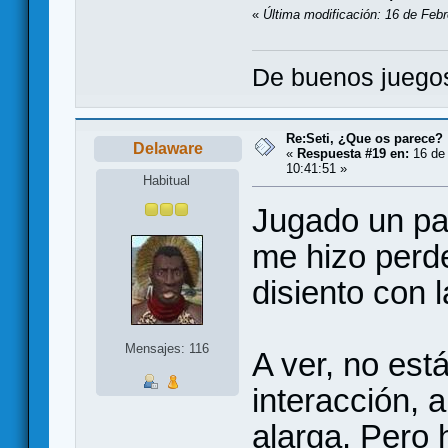
«
Última modificación: 16 de Febr
De buenos juegos
Re:Seti, ¿Que os parece?
Delaware
«
Respuesta #19 en:
16 de 
10:41:51 »
Habitual
Jugado un pa
me hizo perde
disiento con l
Mensajes: 116
A ver, no est
interacción, 
alarga. Pero