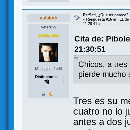
Re:Seti, ¿Que os parece?
asfaloth
«
Respuesta #16 en:
11 de 
11:28:41 »
Veterano
Cita de: Pibol
21:30:51
Chicos, a tres
Mensajes: 1508
pierde mucho 
Distinciones
Tres es su m
cuatro no lo j
antes a dos j