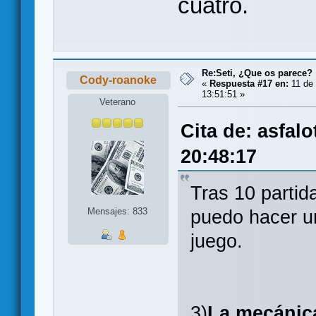
cuatro.
Re:Seti, ¿Que os parece?
Cody-roanoke
«
Respuesta #17 en:
11 de 
13:51:51 »
Veterano
Cita de: asfal
20:48:17
Tras 10 partid
Mensajes: 833
puedo hacer u
juego.
3)
La mecánic