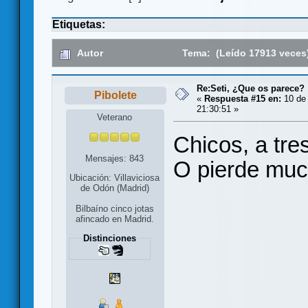
Etiquetas:
Autor
Tema: (Leído 17913 veces
Re:Seti, ¿Que os parece?
Pibolete
«
Respuesta #15 en:
10 de 
21:30:51 »
Veterano
Chicos, a tre
Mensajes: 843
O pierde muc
Ubicación: Villaviciosa
de Odón (Madrid)
Bilbaíno cinco jotas
afincado en Madrid.
Distinciones