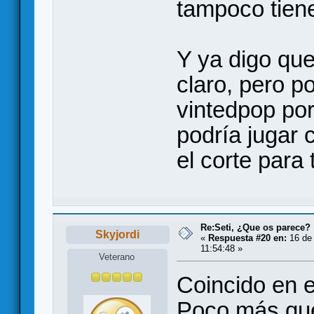
tampoco tiene
Y ya digo que
claro, pero po
vintedpop po
podría jugar 
el corte para 
Re:Seti, ¿Que os parece?
Skyjordi
«
Respuesta #20 en:
16 de 
11:54:48 »
Veterano
Coincido en e
Poco más que