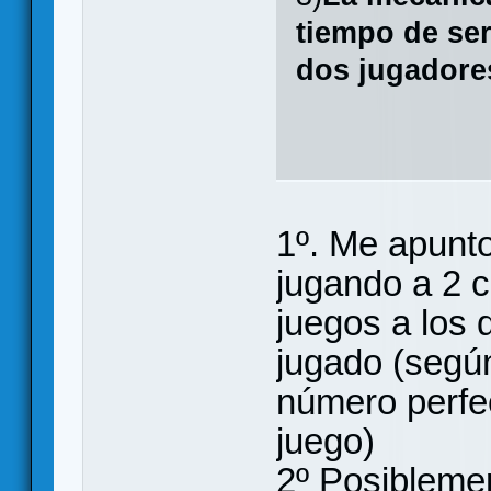
tiempo de se
dos jugadore
1º. Me apunt
jugando a 2 c
juegos a los
jugado (segú
número perfe
juego)
2º Posibleme