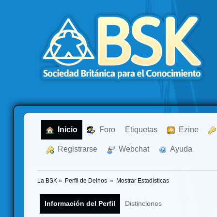
  Inicio
  Foro
Etiquetas
  Ezine
  Registrarse
  Webchat
  Ayuda
La BSK
»
Perfil de Deinos 
»
Mostrar Estadísticas
Información del Perfil
Distinciones