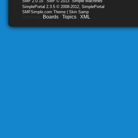
SMF 2.0.15
|
SMF © 2013
,
Simple Machines
SimplePortal 2.3.5 © 2008-2012, SimplePortal
SMFSimple.com Theme | Skin Samp
Sitemap:
Boards
|
Topics
|
XML