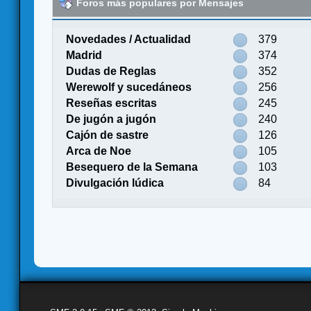
Foros más populares por Mensajes
Novedades / Actualidad
379
Madrid
374
Dudas de Reglas
352
Werewolf y sucedáneos
256
Reseñas escritas
245
De jugón a jugón
240
Cajón de sastre
126
Arca de Noe
105
Besequero de la Semana
103
Divulgación lúdica
84