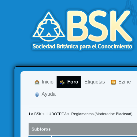
  Inicio
  Foro
Etiquetas
  Ezine
  Ayuda
La BSK
»
LUDOTECA
»
Reglamentos
(Moderador:
Blacksad
)
Subforos