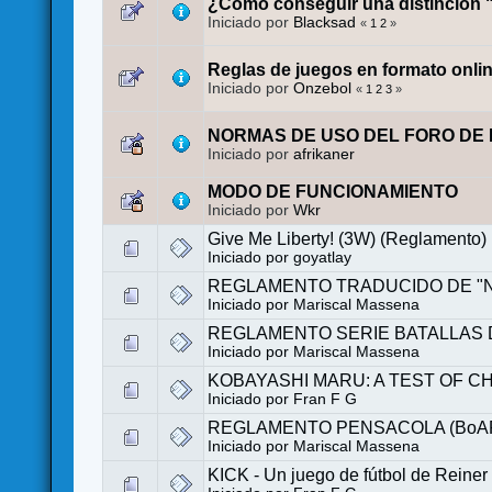
¿Como conseguir una distinción 
Iniciado por
Blacksad
«
1
2
»
Reglas de juegos en formato onli
Iniciado por
Onzebol
«
1
2
3
»
NORMAS DE USO DEL FORO DE 
Iniciado por
afrikaner
MODO DE FUNCIONAMIENTO
Iniciado por
Wkr
Give Me Liberty! (3W) (Reglamento)
Iniciado por
goyatlay
REGLAMENTO TRADUCIDO DE "N
Iniciado por
Mariscal Massena
REGLAMENTO SERIE BATALLAS 
Iniciado por
Mariscal Massena
KOBAYASHI MARU: A TEST OF CHA
Iniciado por
Fran F G
REGLAMENTO PENSACOLA (BoAR
Iniciado por
Mariscal Massena
KICK - Un juego de fútbol de Reiner