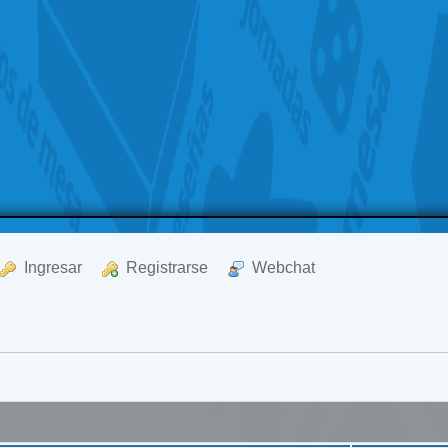
  Ingresar
  Registrarse
  Webchat