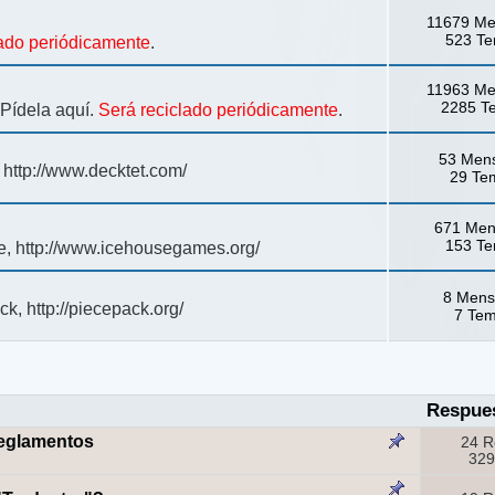
11679 Me
523 T
lado periódicamente
.
11963 Me
2285 T
 Pídela aquí.
Será reciclado periódicamente
.
53 Men
http://www.decktet.com/
29 Te
671 Men
153 T
, http://www.icehousegames.org/
8 Mens
, http://piecepack.org/
7 Te
Respue
reglamentos
24 R
329