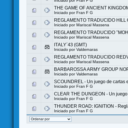
Iniciado por
Fran F G
THE GAME OF ANCIENT KINGDOMS 
Iniciado por
Fran F G
REGLAMENTO TRADUCIDO HILL O
Iniciado por
Mariscal Massena
REGLAMENTO TRADUCIDO "MOHIC
Iniciado por
Mariscal Massena
ITALY´43 (GMT)
Iniciado por
Valdemaras
REGLAMENTO TRADUCIDO REDVE
Iniciado por
Mariscal Massena
BARBAROSSA ARMY GROUP NOR
Iniciado por
Valdemaras
SCOUNDREL - Un juego de cartas en 
Iniciado por
Fran F G
CLEAR THE DUNGEON - Un juego de 
Iniciado por
Fran F G
THUNDER ROAD: IGNITION - Regla
Iniciado por
Fran F G