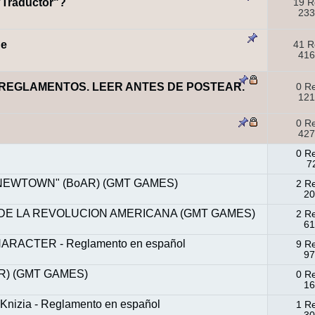
"Traductor"?
19 R
233
ne
41 R
416
REGLAMENTOS. LEER ANTES DE POSTEAR.
0 R
121
0 R
427
0 R
7
EWTOWN" (BoAR) (GMT GAMES)
2 R
20
DE LA REVOLUCION AMERICANA (GMT GAMES)
2 R
61
RACTER - Reglamento en español
9 R
97
) (GMT GAMES)
0 R
16
 Knizia - Reglamento en español
1 R