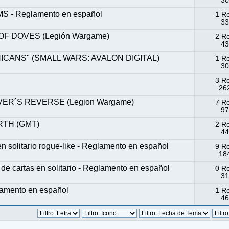
30
- Reglamento en español
1 R
33
F DOVES (Legión Wargame)
2 R
43
ANS" (SMALL WARS: AVALON DIGITAL)
1 R
30
3 R
262
R´S REVERSE (Legion Wargame)
7 R
97
TH (GMT)
2 R
44
solitario rogue-like - Reglamento en español
9 R
184
cartas en solitario - Reglamento en español
0 R
31
mento en español
1 R
46