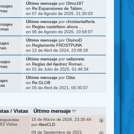
Último mensaje
por
Olmo187
nsajes
en
Re:Expansiones de Talism...
emas
en 07 de Agosto de 2026, 21:20:03
Último mensaje
por
christianlafferla
nsajes
en
Reglas castellano ahora ...
emas
en 06 de Agosto de 2026, 10:58:07
Último mensaje
por
OisinoiD
sajes
en
Reglamento FROSTPUNK
mas
en 12 de Abril de 2024, 23:08:28
Último mensaje
por
vallamete
sajes
en
Reglas del Ajedrez Roman...
emas
en 01 de Julio de 2025, 01:46:34
Último mensaje
por
Ottia
ajes
en
Re:GLOB
mas
en 05 de Abril de 2021, 00:30:07
stas
/
Vistas
Último mensaje
15 de Marzo de 2026, 23:35:44
espuestas
83 Vistas
por
AlexCLD
09 de Septiembre de 2021,