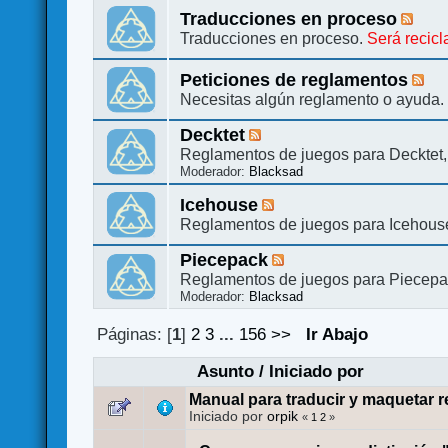
Traducciones en proceso
Traducciones en proceso.
Será recic
Peticiones de reglamentos
Necesitas algún reglamento o ayuda.
Decktet
Reglamentos de juegos para Decktet, 
Moderador:
Blacksad
Icehouse
Reglamentos de juegos para Icehouse
Piecepack
Reglamentos de juegos para Piecepack
Moderador:
Blacksad
Páginas: [
1
]
2
3
...
156
>>
Ir Abajo
Asunto
/
Iniciado por
Manual para traducir y maquetar 
Iniciado por
orpik
«
1
2
»