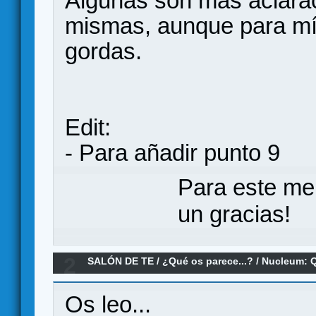
Algunas son más aclarac
mismas, aunque para mí 
gordas.
Edit:
- Para añadir punto 9
Para este me
un gracias!
2
SALÓN DE TE
/
¿Qué os parece...?
/
Nucleum: Q
Os leo...