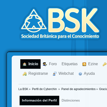
  Inicio
  Foro
Etiquetas
  Ezine
  Registrarse
  Webchat
  Ayuda
La BSK
»
Perfil de Cyberchin 
»
Panel de agradecimientos
»
Graci
Información del Perfil
Distinciones