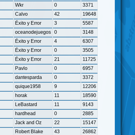
Wkr
0
3371
Calvo
42
19648
Éxito y Error
3
5587
oceanodejuegos
0
3148
Éxito y Error
4
6307
Éxito y Error
0
3505
Éxito y Error
21
11725
Pavlo
0
6957
dantesparda
0
3372
quique1958
9
12206
horak
11
18590
LeBastard
11
9143
hardhead
0
2885
Jack and Oz
22
15147
Robert Blake
43
26862