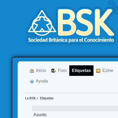
  Inicio
  Foro
Etiquetas
  Ezine
  Ayuda
La BSK
»
Etiquetas
Asunto