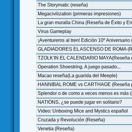
The Storymatic (reseña)
Megacivilization (primeras impresiones)
La gran muralla China (Reseña de Éxito y Err
Virus Gameplay
¡Aventureros al tren! Edición 10º Aniversari
GLADIADORES EL ASCENSO DE ROMA (Reseñ
TZOLK'IN EL CALENDARIO MAYA(Reseña de 
Operation Shoestring. A juego pasado...
Macao reseña(La guarida del Meeple)
HANNIBAL ROME vs CARTHAGE (Reseña par
Splendor o de como a veces menos es más (
NATIONS, ¿se puede jugar en solitario?
Video: Unboxing Mice and Mystics español
Cruzada y Revolución (Reseña)
Venetia (Reseña)