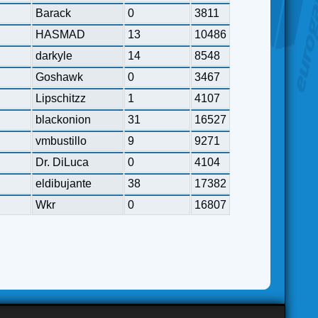
Barack
0
3811
HASMAD
13
10486
darkyle
14
8548
Goshawk
0
3467
Lipschitzz
1
4107
blackonion
31
16527
vmbustillo
9
9271
Dr. DiLuca
0
4104
eldibujante
38
17382
Wkr
0
16807