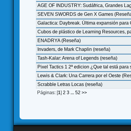
AGE OF INDUSTRY: Sudáfrica, Grandes Lago
SEVEN SWORDS de Gen X Games (Reseñ
Galactica: Daybreak. Última expansión para Ga
Cubos de plástico de Learning Resources, p
ENADRYA (Reseña)
Invaders, de Mark Chaplin (reseña)
Tash-Kalar: Arena of Legends (reseña)
Pixel Tactics 1 2ª edicion ¿Que tal está pa
Lewis & Clark: Una Carrera por el Oeste (Re
Scrabble Letras Locas (reseña)
Páginas: [
1
]
2
3
...
52
>>