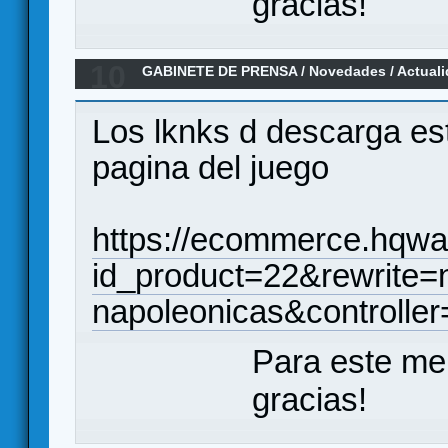
gracias!
10
GABINETE DE PRENSA
/
Novedades / Actual
Napoleónicas - en español y nuevo diseño
Los lknks d descarga est
pagina del juego
https://ecommerce.hqw
id_product=22&rewrite=n
napoleonicas&controlle
Para este me
gracias!