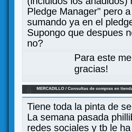
(incluidos los añadidos)
Pledge Manager" pero a
sumando ya en el pledg
Supongo que despues no
no?
Para este me
gracias!
6
MERCADILLO
/
Consultas de compras en tiend
https://www.thecuriosityshop.shop?
Tiene toda la pinta de se
La semana pasada phillib
redes sociales y tb le ha