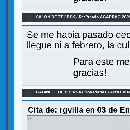
2
SALÓN DE TE
/
BSK
/
Re:Premio AGARRAO 202
Se me habia pasado dec
llegue ni a febrero, la cu
Para este me
gracias!
3
GABINETE DE PRENSA
/
Novedades / Actualida
Games
Cita de: rgvilla en 03 de E