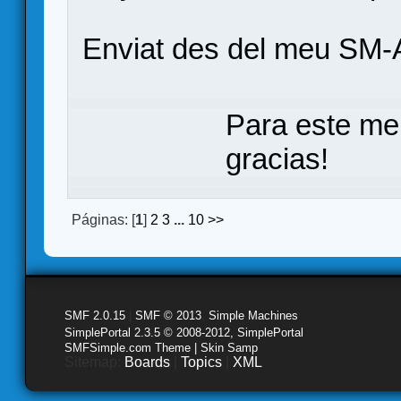
Enviat des del meu SM-
Para este me
gracias!
Páginas: [
1
]
2
3
...
10
>>
SMF 2.0.15
|
SMF © 2013
,
Simple Machines
SimplePortal 2.3.5 © 2008-2012, SimplePortal
SMFSimple.com Theme | Skin Samp
Sitemap:
Boards
|
Topics
|
XML