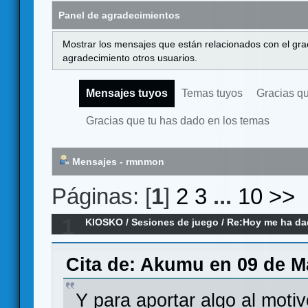
Panel de agradecimientos
Mostrar los mensajes que están relacionados con el gra
agradecimiento otros usuarios.
Mensajes tuyos
Temas tuyos
Gracias q
Gracias que tu has dado en los temas
Mensajes - rmnmon
Páginas: [
1
]
2
3
...
10
>>
1
KIOSKO
/
Sesiones de juego
/
Re:Hoy me ha dado
remake)
Cita de: Akumu en 09 de M
Y para aportar algo al motiv