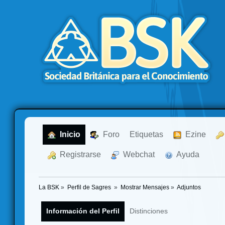
  Inicio
  Foro
Etiquetas
  Ezine
  Registrarse
  Webchat
  Ayuda
La BSK
»
Perfil de Sagres 
»
Mostrar Mensajes
»
Adjuntos
Información del Perfil
Distinciones