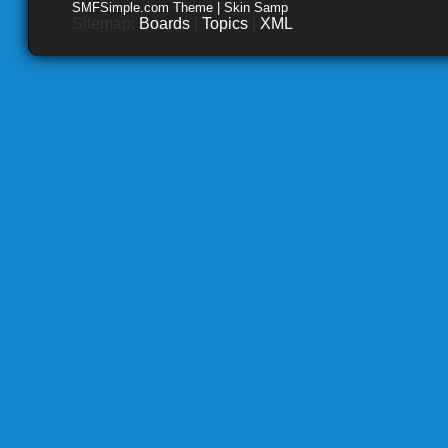
SMFSimple.com Theme | Skin Samp
Sitemap:
Boards
|
Topics
|
XML