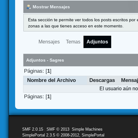
Mostrar Mensajes
Esta sección te permite ver todos los posts escritos por
zonas a las que tienes acceso en este momento.
Mensajes
Temas
Adjuntos
Adjuntos - Sagres
Páginas: [
1
]
Nombre del Archivo
Descargas
Mensa
El usuario aún no
Páginas: [
1
]
SMF 2.0.15
|
SMF © 2013
,
Simple Machines
SimplePortal 2.3.5 © 2008-2012, SimplePortal