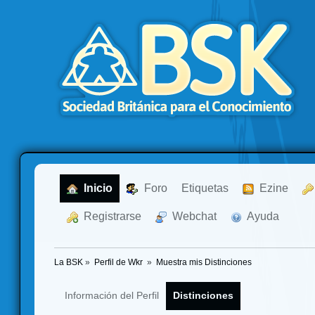
  Inicio
  Foro
Etiquetas
  Ezine
  Registrarse
  Webchat
  Ayuda
La BSK
»
Perfil de Wkr 
»
Muestra mis Distinciones
Información del Perfil
Distinciones