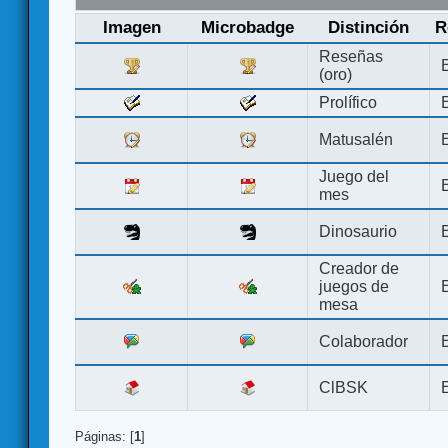
Imagen
Microbadge
Distinción
R
Reseñas
(oro)
Prolífico
Matusalén
Juego del
mes
Dinosaurio
Creador de
juegos de
mesa
Colaborador
ClBSK
Páginas: [
1
]