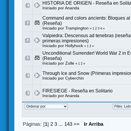
HISTORIA DE ORIGEN - Reseña en Solita
Iniciado por
Ananda
Command and colors ancients: Bloques al
(Reseña)
Iniciado por Trampington
«
1
2
3
4
»
Valpiedra: Descensus ad tenebras (reseña e
primeras impresiones)
Iniciado por
Hollyhock
«
1
2
»
Unconditional Surrender! World War 2 in 
(Reseña)
Iniciado por
Zolle
«
1
2
»
Through Ice and Snow (Primeras impresio
Iniciado por
Cyberchin
FIRESIEGE - Reseña en Solitario
Iniciado por
Ananda
Páginas: [
1
]
2
3
...
143
>>
Ir Arriba