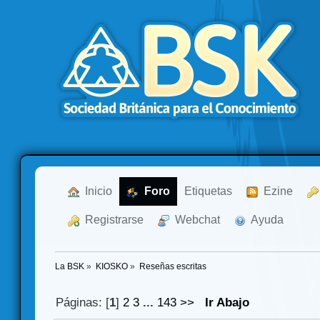
  Inicio
  Foro
Etiquetas
  Ezine
  Registrarse
  Webchat
  Ayuda
La BSK
»
KIOSKO
»
Reseñas escritas
Páginas: [
1
]
2
3
...
143
>>
Ir Abajo