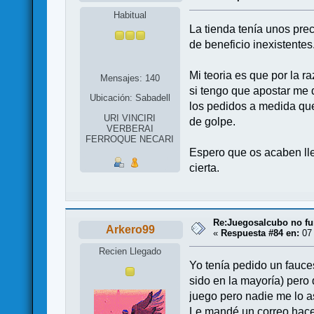
Habitual
La tienda tenía unos pr
de beneficio inexistentes
Mi teoria es que por la 
Mensajes: 140
si tengo que apostar me d
Ubicación: Sabadell
los pedidos a medida que
URI VINCIRI
de golpe.
VERBERAI
FERROQUE NECARI
Espero que os acaben lle
cierta.
Re:Juegosalcubo no fu
Arkero99
«
Respuesta #84 en:
07 
Recien Llegado
Yo tenía pedido un fauces
sido en la mayoría) pero 
juego pero nadie me lo a
Le mandé un correo hace 