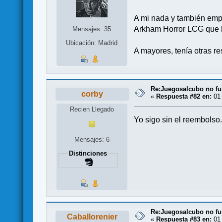
A mi nada y también empi
Arkham Horror LCG que l
Mensajes: 35
Ubicación: Madrid
A mayores, tenía otras r
Re:Juegosalcubo no fu
corby
«
Respuesta #82 en:
01 
Recien Llegado
Yo sigo sin el reembolso
Mensajes: 6
Distinciones
Re:Juegosalcubo no fu
Caballorenier
«
Respuesta #83 en:
01 