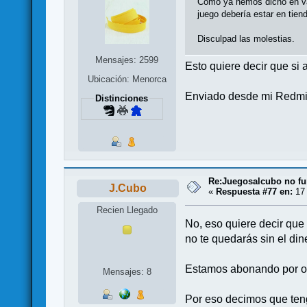
Como ya hemos dicho en var
juego debería estar en tien
Disculpad las molestias.
Mensajes: 2599
Esto quiere decir que si
Ubicación: Menorca
Enviado desde mi Redmi 
Distinciones
Re:Juegosalcubo no fu
J.Cubo
«
Respuesta #77 en:
17 
Recien Llegado
No, eso quiere decir que
no te quedarás sin el din
Estamos abonando por o
Mensajes: 8
Por eso decimos que ten