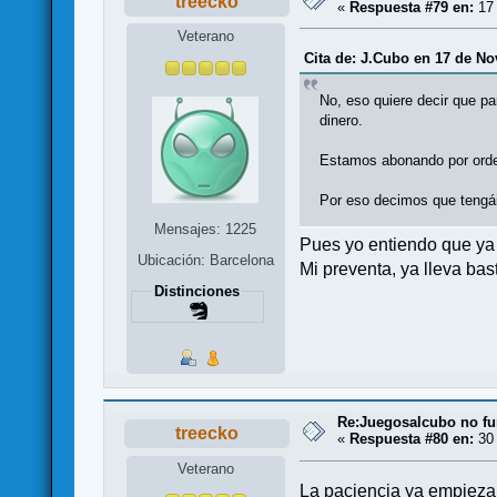
treecko
«
Respuesta #79 en:
17 
Veterano
Cita de: J.Cubo en 17 de No
No, eso quiere decir que pa
dinero.
Estamos abonando por orde
Por eso decimos que tengái
Mensajes: 1225
Pues yo entiendo que ya d
Ubicación: Barcelona
Mi preventa, ya lleva ba
Distinciones
Re:Juegosalcubo no fu
treecko
«
Respuesta #80 en:
30 
Veterano
La paciencia ya empieza