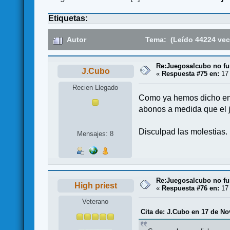
Etiquetas:
Autor
Tema: (Leído 44224 vec
Re:Juegosalcubo no fu
J.Cubo
«
Respuesta #75 en:
17 
Recien Llegado
Como ya hemos dicho en 
abonos a medida que el j
Disculpad las molestias.
Mensajes: 8
Re:Juegosalcubo no fu
High priest
«
Respuesta #76 en:
17 
Veterano
Cita de: J.Cubo en 17 de No