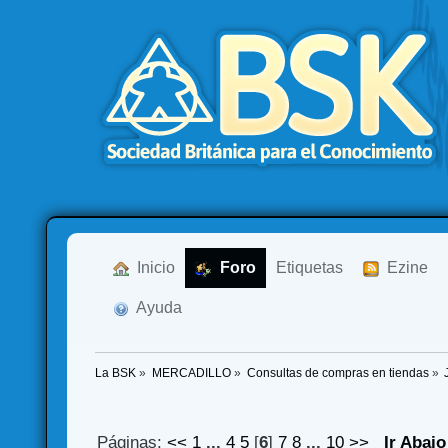
  Inicio
  Foro
Etiquetas
  Ezine
  Ayuda
La BSK
»
MERCADILLO
»
Consultas de compras en tiendas
»
Páginas:
<<
1
...
4
5
[
6
]
7
8
...
10
>>
Ir Abajo