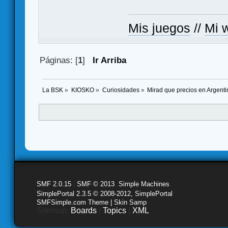
Mis juegos
//
Mi w
Páginas: [
1
]
Ir Arriba
La BSK
»
KIOSKO
»
Curiosidades
»
Mirad que precios en Argentin
SMF 2.0.15
|
SMF © 2013
,
Simple Machines
SimplePortal 2.3.5 © 2008-2012, SimplePortal
SMFSimple.com Theme | Skin Samp
Sitemap:
Boards
|
Topics
|
XML