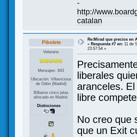
-
http://www.boar
catalan
Re:Mirad que precios en A
Pibolete
«
Respuesta #7 en:
11 de S
23:57:54 »
Veterano
Precisamente 
Mensajes: 843
liberales quie
Ubicación: Villaviciosa
aranceles. El
de Odón (Madrid)
Bilbaíno cinco jotas
libre compete
afincado en Madrid.
Distinciones
No creo que s
que un Exit c