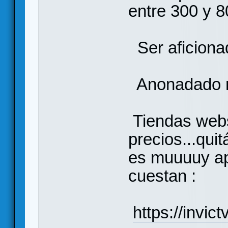
entre 300 y 8
Ser aficionad
Anonadado m
Tiendas webs
precios...quit
es muuuuy ap
cuestan :
https://invic