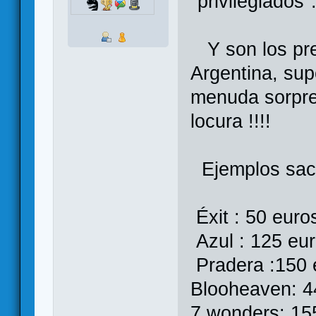
"privilegiados"
Y son los pre
Argentina, su
menuda sorpres
locura !!!!
Ejemplos saca
Éxit : 50 euro
Azul : 125 eu
Pradera :150 
Blooheaven: 4
7 wonders: 15