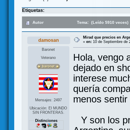
Etiquetas:
Autor
Tema: (Leído 5910 veces)
Mirad que precios en Argen
damosan
«
en:
10 de Septiembre de 2
Baronet
Hola, vengo 
Veterano
dejado en sh
interese much
quería compar
menos sentir 
Mensajes: 2497
Ubicación: El MUNDO
SIN FRONTERAS.
Y son los pr
Distinciones