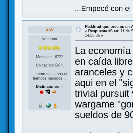
...Empecé con el
Re:Mirad que precios en A
acv
«
Respuesta #6 en:
11 de S
14:58:36 »
Veterano
La economía 
Mensajes: 6722
en caída lib
Ubicación: BCN
aranceles y 
... como deciamos en
tiempos pasados...
aqui en el "si
Distinciones
trivial pursui
wargame "gor
sueldos de 90