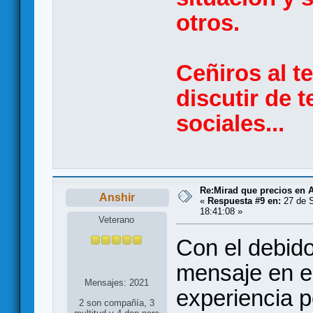
otros.
Ceñiros al t
discutir de t
sociales...
Re:Mirad que precios en A
Anshir
«
Respuesta #9 en:
27 de S
18:41:08 »
Veterano
Con el debido
mensaje en e
Mensajes: 2021
experiencia p
2 son compañía, 3