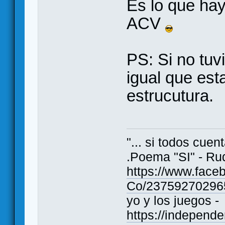
Es lo que hay.
ACV
PS: Si no tuv
igual que est
estrucutura.
"... si todos cue
.Poema "SI" - Ru
https://www.fac
Co/23759270296
yo y los juegos -
https://indepen