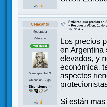
Re:Mirad que precios en A
Celacanto
«
Respuesta #2 en:
10 de S
16:09:34 »
Moderador
Veterano
Los precios p
en Argentina
elevados, y n
económica, t
aspectos tie
Mensajes: 6969
Ubicación: Vigo
protecionista
Distinciones
Si están mas