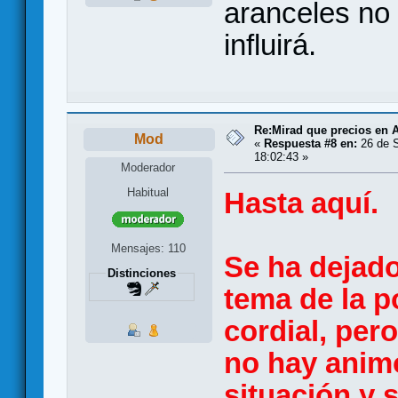
aranceles no 
influirá.
Re:Mirad que precios en A
Mod
«
Respuesta #8 en:
26 de S
18:02:43 »
Moderador
Habitual
Hasta aquí.
Mensajes: 110
Se ha dejad
Distinciones
tema de la po
cordial, per
no hay animo
situación y 