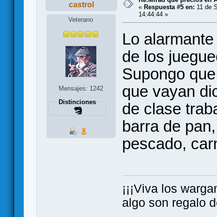
castrol
«
Respuesta #5 en:
11 de S
14:44:44 »
Veterano
Lo alarmante 
de los jueguec
Supongo que e
que vayan di
Mensajes: 1242
Distinciones
de clase trab
barra de pan, 
pescado, carn
¡¡¡Viva los warga
algo son regalo de