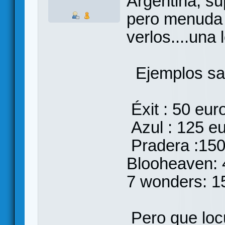
Argentina, s
pero menuda 
verlos....una l
Ejemplos sac
Éxit : 50 eur
Azul : 125 e
Pradera :150
Blooheaven: 
7 wonders: 1
Pero que loc