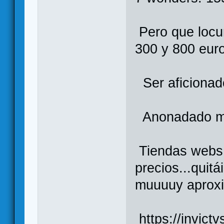
Pero que locu
300 y 800 eur
Ser aficionado
Anonadado me
Tiendas webs 
precios...quitá
muuuuy aproxi
https://invict