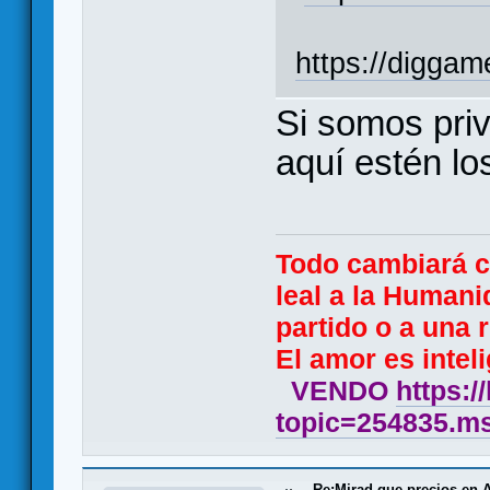
https://diggam
Si somos priv
aquí estén lo
Todo cambiará 
leal a la Humani
partido o a una r
El amor es inteli
VENDO
https:/
topic=254835.
Re:Mirad que precios en A