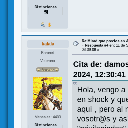
Distinciones
Re:Mirad que precios en A
kalala
«
Respuesta #4 en:
11 de S
08:09:09 »
Baronet
Veterano
Cita de: damo
2024, 12:30:41
Hola, vengo a
en shock y qu
aquí , pero al
vosotr@s y as
Mensajes: 4403
Distinciones