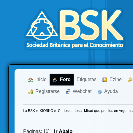
  Inicio
  Foro
Etiquetas
  Ezine
  Registrarse
  Webchat
  Ayuda
La BSK
»
KIOSKO
»
Curiosidades
»
Mirad que precios en Argentina
Páginas: [
1
]
Ir Abajo