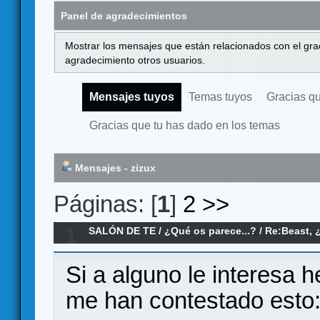
Panel de agradecimientos
Mostrar los mensajes que están relacionados con el gra
agradecimiento otros usuarios.
Mensajes tuyos
Temas tuyos
Gracias q
Gracias que tu has dado en los temas
Mensajes - zizux
Páginas: [
1
]
2
>>
1
SALÓN DE TE
/
¿Qué os parece...?
/
Re:Beast, 
Si a alguno le interesa
me han contestado esto