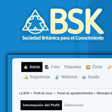
  Inicio
  Foro
Etiquetas
  Ezine
  Registrarse
  Webchat
  Ayuda
La BSK
»
Perfil de zizux 
»
Panel de agradecimientos
»
Mensajes t
Información del Perfil
Distinciones