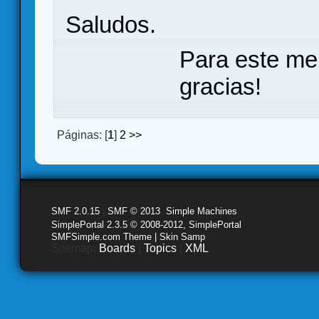
Saludos.
Para este me
gracias!
Páginas: [
1
]
2
>>
SMF 2.0.15
|
SMF © 2013
,
Simple Machines
SimplePortal 2.3.5 © 2008-2012, SimplePortal
SMFSimple.com Theme | Skin Samp
Sitemap:
Boards
|
Topics
|
XML