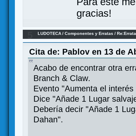
Para este me
gracias!
5
LUDOTECA
/
Componentes y Erratas
/
Re:Errata
Games
Cita de: Pablov en 13 de Ab
Acabo de encontrar otra err
Branch & Claw.
Evento "Aumenta el interés e
Dice "Añade 1 Lugar salvaje 
Debería decir "Añade 1 Luga
Dahan".