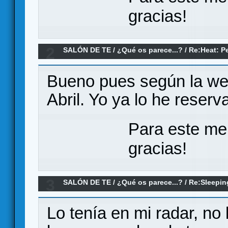
gracias!
2
SALÓN DE TE
/
¿Qué os parece...?
/
Re:Heat: P
parece?
Bueno pues según la we
Abril. Yo ya lo he reserv
Para este me
gracias!
3
SALÓN DE TE
/
¿Qué os parece...?
/
Re:Sleepin
Lo tenía en mi radar, no 