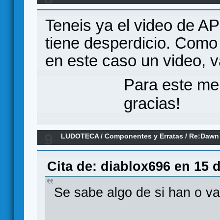
Games
Teneis ya el video de AP
tiene desperdicio. Como
en este caso un video, v
Para este me
gracias!
9
LUDOTECA
/
Componentes y Erratas
/
Re:Dawn o
Cita de: diablox696 en 15 
Se sabe algo de si han o va