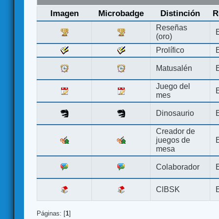
Imagen
Microbadge
Distinción
R
Reseñas
(oro)
Prolífico
Matusalén
Juego del
mes
Dinosaurio
Creador de
juegos de
mesa
Colaborador
ClBSK
Páginas: [
1
]