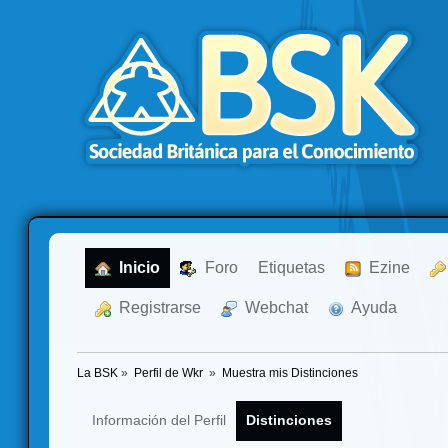
  Inicio
  Foro
Etiquetas
  Ezine
  Registrarse
  Webchat
  Ayuda
La BSK
»
Perfil de Wkr 
»
Muestra mis Distinciones
Información del Perfil
Distinciones