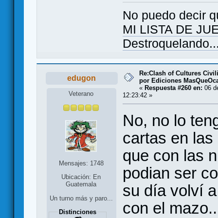
No puedo decir q
MI LISTA DE J
Destroquelando..
Re:Clash of Cultures Civi
edugon
por Ediciones MasQueOc
«
Respuesta #260 en:
06 d
Veterano
12:23:42 »
No, no lo ten
cartas en las
que con las n
Mensajes: 1748
podian ser c
Ubicación: En
Guatemala
su día volví a
Un turno más y paro...
con el mazo.
Distinciones