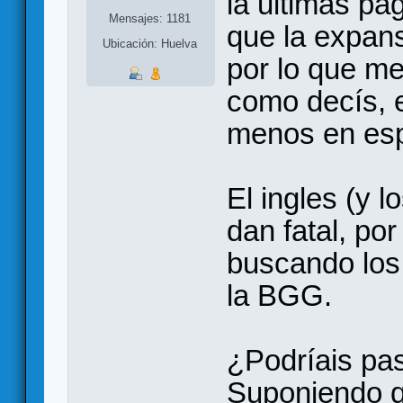
la ultimas pa
Mensajes: 1181
que la expans
Ubicación: Huelva
por lo que me
como decís, e
menos en esp
El ingles (y 
dan fatal, po
buscando los
la BGG.
¿Podríais pa
Suponiendo q