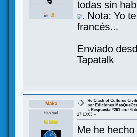
todas sin hab
. Nota: Yo t
francés...
Enviado des
Tapatalk
Re:Clash of Cultures Civi
Maka
por Ediciones MasQueOc
«
Respuesta #261 en:
06 d
Habitual
17:10:03 »
Me he hecho e