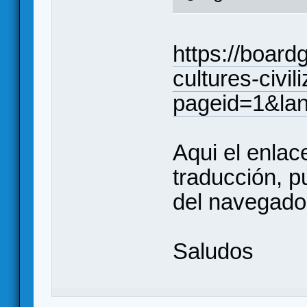
https://boar
cultures-civili
pageid=1&la
Aqui el enlace
traducción, p
del navegador
Saludos