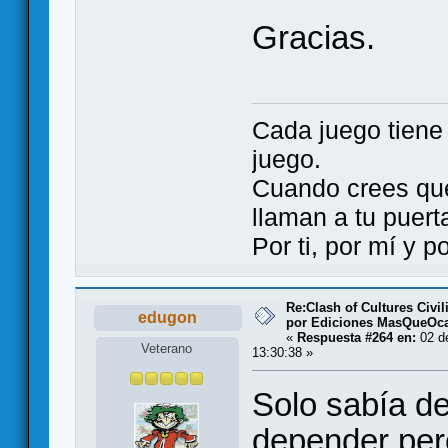
Gracias.
Cada juego tien
juego.
Cuando crees qu
llaman a tu puert
Por ti, por mí y 
Re:Clash of Cultures Civi
edugon
por Ediciones MasQueOc
«
Respuesta #264 en:
02 de
Veterano
13:30:38 »
Solo sabía de
depender per