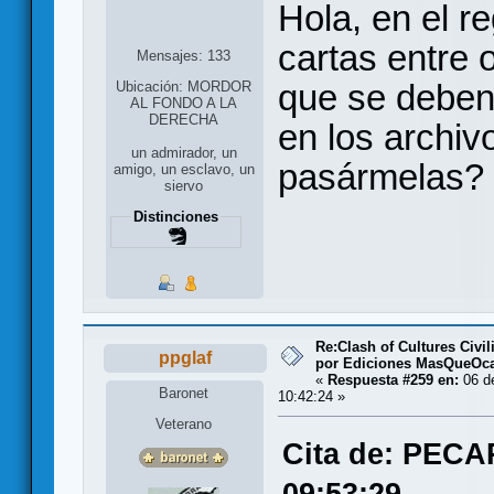
Hola, en el r
cartas entre 
Mensajes: 133
que se deben 
Ubicación: MORDOR
AL FONDO A LA
DERECHA
en los archiv
un admirador, un
pasármelas? 
amigo, un esclavo, un
siervo
Distinciones
Re:Clash of Cultures Civi
ppglaf
por Ediciones MasQueOc
«
Respuesta #259 en:
06 d
Baronet
10:42:24 »
Veterano
Cita de: PECA
09:53:29