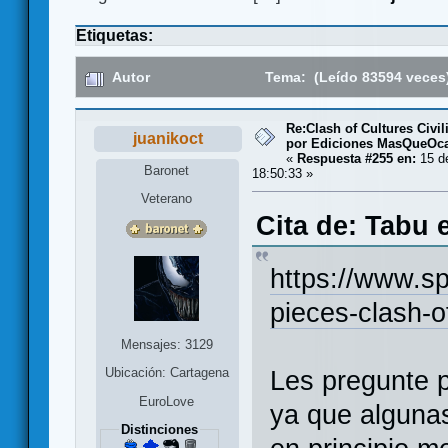
Etiquetas:
Autor
Tema: (Leído 83594 veces
Re:Clash of Cultures Civi
juanikoct
por Ediciones MasQueOc
«
Respuesta #255 en:
15 de
Baronet
18:50:33 »
Veterano
Cita de: Tabu 
https://www.sp
pieces-clash-of
Mensajes: 3129
Ubicación: Cartagena
Les pregunte p
EuroLove
ya que alguna
Distinciones