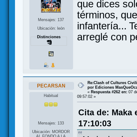
que dices so
términos, que
Mensajes: 137
infantería... 
Ubicación: león
arreglé con p
Distinciones
Re:Clash of Cultures Civi
PECARSAN
por Ediciones MasQueOc
«
Respuesta #262 en:
07 d
Habitual
09:57:02 »
Cita de: Maka 
17:10:03
Mensajes: 133
Ubicación: MORDOR
AL FONDO A LA