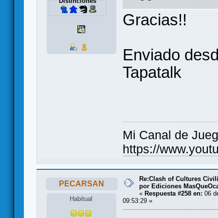
Distinciones
Gracias!!
Enviado desd
Tapatalk
Mi Canal de Jue
https://www.you
Re:Clash of Cultures Civi
PECARSAN
por Ediciones MasQueOc
«
Respuesta #258 en:
06 d
Habitual
09:53:29 »