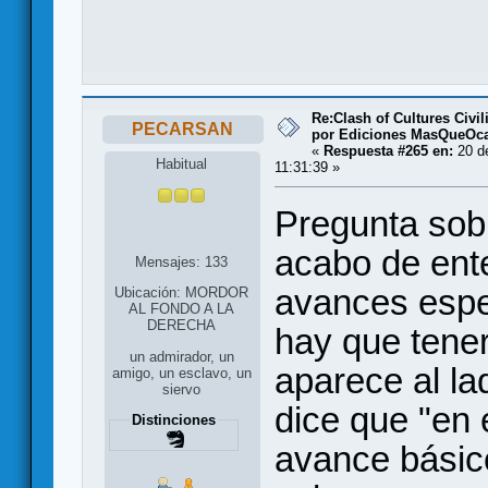
Re:Clash of Cultures Civi
PECARSAN
por Ediciones MasQueOc
«
Respuesta #265 en:
20 de
Habitual
11:31:39 »
Pregunta sob
acabo de ent
Mensajes: 133
avances espec
Ubicación: MORDOR
AL FONDO A LA
DERECHA
hay que tene
un admirador, un
aparece al la
amigo, un esclavo, un
siervo
dice que "en
Distinciones
avance básic