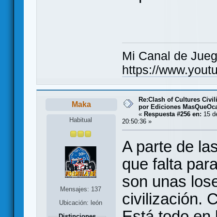
Mi Canal de Jue
https://www.you
Re:Clash of Cultures Civi
Maka
por Ediciones MasQueOc
«
Respuesta #256 en:
15 de
Habitual
20:50:36 »
A parte de las
que falta par
son unas lose
Mensajes: 137
civilización. 
Ubicación: león
Está todo en 
Distinciones