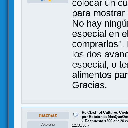
colocar un cu
para mostrar 
No hay ningún
especial en e
comprarlos". 
los dos avanc
especial, o t
alimentos par
Gracias.
Re:Clash of Cultures Civi
mazmaz
por Ediciones MasQueOc
«
Respuesta #266 en:
20 de
Veterano
12:30:36 »