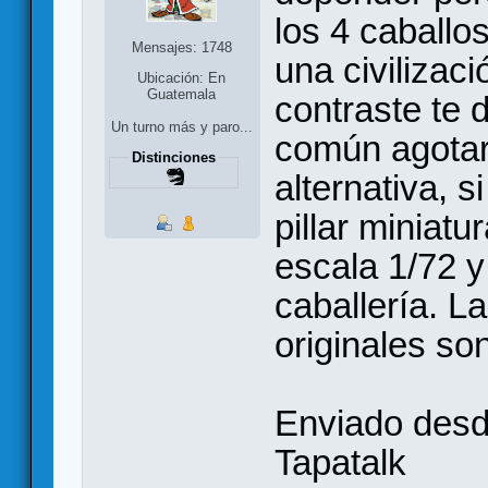
los 4 caballos
Mensajes: 1748
una civilizaci
Ubicación: En
Guatemala
contraste te
Un turno más y paro...
común agotar 
Distinciones
alternativa, s
pillar miniatu
escala 1/72 y
caballería. L
originales s
Enviado des
Tapatalk