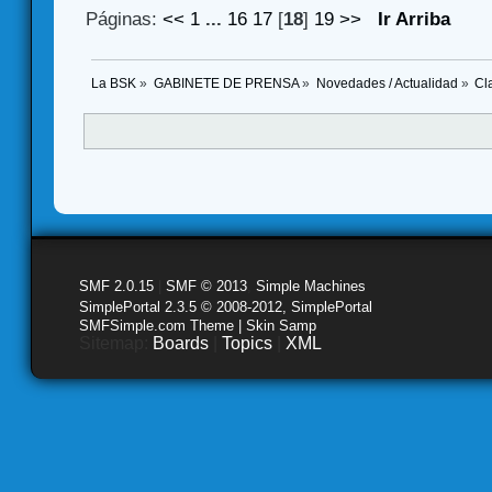
Páginas:
<<
1
...
16
17
[
18
]
19
>>
Ir Arriba
La BSK
»
GABINETE DE PRENSA
»
Novedades / Actualidad
»
Cl
SMF 2.0.15
|
SMF © 2013
,
Simple Machines
SimplePortal 2.3.5 © 2008-2012, SimplePortal
SMFSimple.com Theme | Skin Samp
Sitemap:
Boards
|
Topics
|
XML