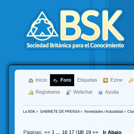
  Inicio
  Foro
Etiquetas
  Ezine
  Registrarse
  Webchat
  Ayuda
La BSK
»
GABINETE DE PRENSA
»
Novedades / Actualidad
»
Cla
Páginas:
<<
1
...
16
17
[
18
]
19
>>
Ir Abajo