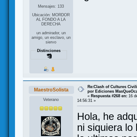
Mensajes: 133
Ubicación: MORDOR
AL FONDO A LA
DERECHA
un admirador, un
amigo, un esclavo, un
siervo
Distinciones
Re:Clash of Cultures Civi
MaestroSolista
por Ediciones MasQueOc
«
Respuesta #268 en:
16 de
Veterano
14:56:31 »
Hola, he adqu
ni siquiera l