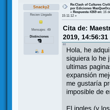
Re:Clash of Cultures Civi
Snacky2
por Ediciones MasQueOc
«
Respuesta #269 en:
16 de
Recien Llegado
15:11:12 »
Cita de: Maest
Mensajes: 49
2019, 14:56:31
Distinciones
Hola, he adqui
siquiera lo he
ultimas pagina
expansión mejo
me gustaría pr
imposible de e
El ingles (y l