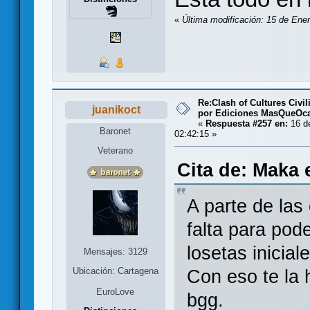
«
Última modificación: 15 de Ene
Re:Clash of Cultures Civi
juanikoct
por Ediciones MasQueOc
«
Respuesta #257 en:
16 de
Baronet
02:42:15 »
Veterano
Cita de: Maka 
A parte de las 
falta para pod
losetas inicial
Mensajes: 3129
Ubicación: Cartagena
Con eso te la 
EuroLove
bgg.