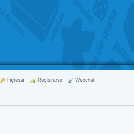
  Ingresar
  Registrarse
  Webchat