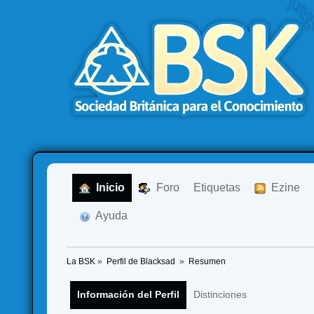
  Inicio
  Foro
Etiquetas
  Ezine
  Ayuda
La BSK
»
Perfil de Blacksad 
»
Resumen
Información del Perfil
Distinciones