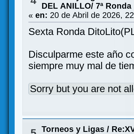
4
DEL ANILLO/ 7ª Ronda
«
en:
20 de Abril de 2026, 2
Sexta Ronda DitoLito(P
Disculparme este año co
siempre muy mal de tie
Sorry but you are not al
Torneos y Ligas
/
Re:X
5