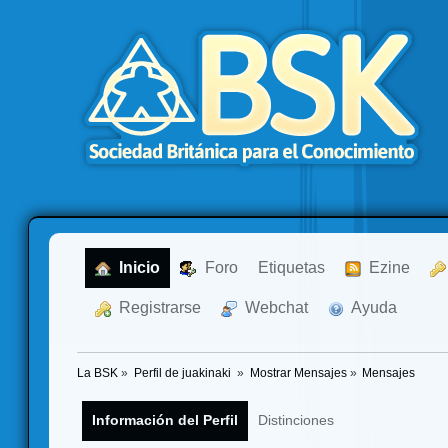
  Inicio
  Foro
Etiquetas
  Ezine
  Registrarse
  Webchat
  Ayuda
La BSK
»
Perfil de juakinaki 
»
Mostrar Mensajes
»
Mensajes
Información del Perfil
Distinciones