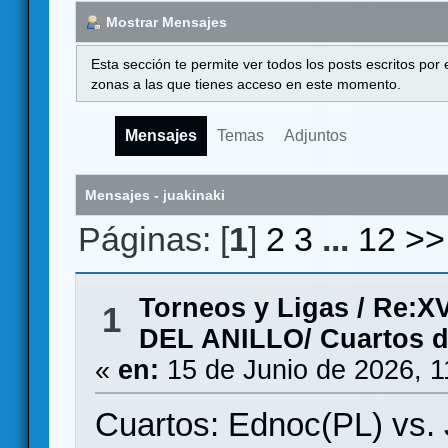
Mostrar Mensajes
Esta sección te permite ver todos los posts escritos por
zonas a las que tienes acceso en este momento.
Mensajes
Temas
Adjuntos
Mensajes - juakinaki
Páginas: [
1
]
2
3
...
12
>>
Torneos y Ligas
/
Re:X
1
DEL ANILLO/ Cuartos de
«
en:
15 de Junio de 2026, 1
Cuartos: Ednoc(PL) vs. 