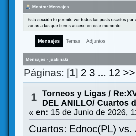
Mostrar Mensajes
Esta sección te permite ver todos los posts escritos por
zonas a las que tienes acceso en este momento.
Mensajes
Temas
Adjuntos
Mensajes - juakinaki
Páginas: [
1
]
2
3
...
12
>>
Torneos y Ligas
/
Re:X
1
DEL ANILLO/ Cuartos de
«
en:
15 de Junio de 2026, 1
Cuartos: Ednoc(PL) vs. 