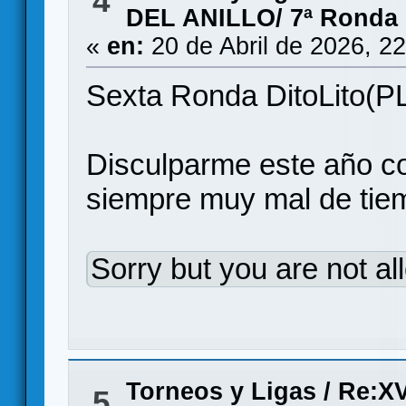
4
DEL ANILLO/ 7ª Ronda
«
en:
20 de Abril de 2026, 2
Sexta Ronda DitoLito(P
Disculparme este año co
siempre muy mal de tie
Sorry but you are not al
Torneos y Ligas
/
Re:X
5