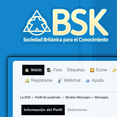
  Inicio
  Foro
Etiquetas
  Ezine
  Registrarse
  Webchat
  Ayuda
La BSK
»
Perfil de juakinaki 
»
Mostrar Mensajes
»
Mensajes
Información del Perfil
Distinciones