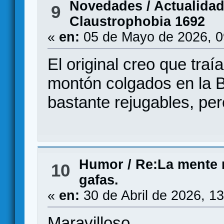
Novedades / Actualida
9
Claustrophobia 1692
«
en:
05 de Mayo de 2026, 0
El original creo que tra
montón colgados en la 
bastante rejugables, pe
Humor
/
Re:La mente 
10
gafas.
«
en:
30 de Abril de 2026, 1
Maravilloso.