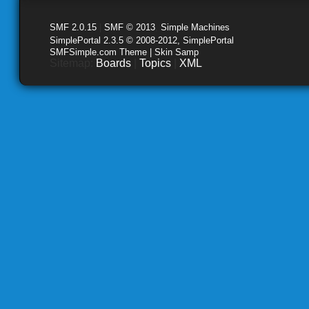
SMF 2.0.15
|
SMF © 2013
,
Simple Machines
SimplePortal 2.3.5 © 2008-2012, SimplePortal
SMFSimple.com Theme | Skin Samp
Sitemap:
Boards
|
Topics
|
XML