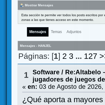
Mostrar Mensajes
Esta sección te permite ver todos los posts escritos por
zonas a las que tienes acceso en este momento.
Mensajes
Temas
Adjuntos
Mensajes - HANJEL
Páginas: [
1
]
2
3
...
127
>
Software
/
Re:Altabelo 
1
jugadores de juegos d
«
en:
03 de Agosto de 2026,
¿Qué aporta a mayore