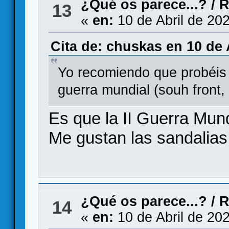
¿Qué os parece...?
/
R
13
«
en:
10 de Abril de 20
Cita de: chuskas en 10 de 
Yo recomiendo que probéis 
guerra mundial (souh front, 
Es que la II Guerra Mun
Me gustan las sandalias
¿Qué os parece...?
/
R
14
«
en:
10 de Abril de 20