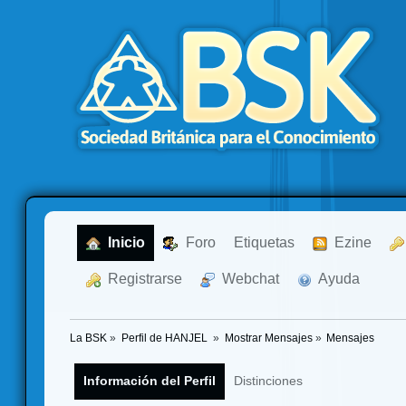
  Inicio
  Foro
Etiquetas
  Ezine
  Registrarse
  Webchat
  Ayuda
La BSK
»
Perfil de HANJEL 
»
Mostrar Mensajes
»
Mensajes
Información del Perfil
Distinciones