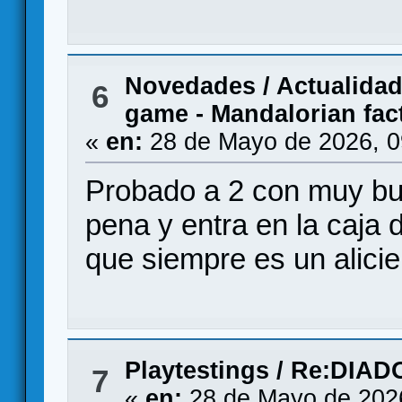
Novedades / Actualida
6
game - Mandalorian fac
«
en:
28 de Mayo de 2026, 0
Probado a 2 con muy bu
pena y entra en la caja 
que siempre es un alicie
Playtestings
/
Re:DIADO
7
«
en:
28 de Mayo de 202