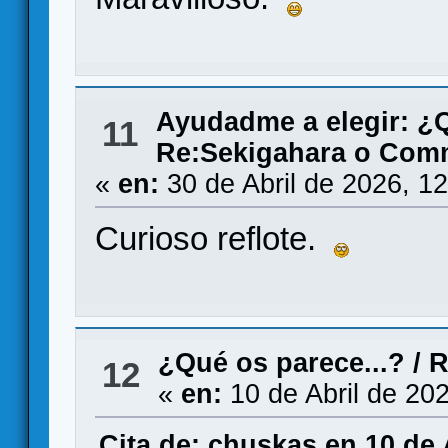
Ayudadme a elegir: 
11
Re:Sekigahara o Comm
«
en:
30 de Abril de 2026, 1
Curioso reflote.
¿Qué os parece...?
/
R
12
«
en:
10 de Abril de 20
Cita de: chuskas en 10 de 