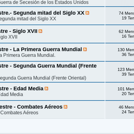
 Guerra de Secesión de los Estados Unidos
stre.- Segunda mitad del Siglo XX
74 Men
19 Te
 Segunda mitad del Siglo XX
re - Siglo XVII
62 Men
16 Te
iglo XVII
stre - La Primera Guerra Mundial
130 Men
36 Te
La Primera Guerra Mundial.
stre - Segunda Guerra Mundial (Frente
123 Men
39 Te
Segunda Guerra Mundial (Frente Oriental)
stre - Edad Media
101 Men
20 Te
 Edad Media
mestre - Combates Aéreos
46 Men
24 Te
 - Combates Aéreos