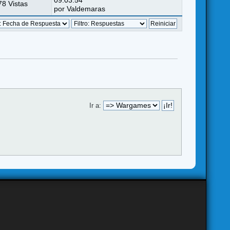
09:03:54
8 Vistas
por
Valdemaras
Ir a: