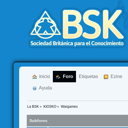
  Inicio
  Foro
Etiquetas
  Ezine
  Ayuda
La BSK
»
KIOSKO
»
Wargames
Subforos