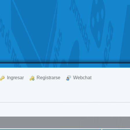
  Ingresar
  Registrarse
  Webchat