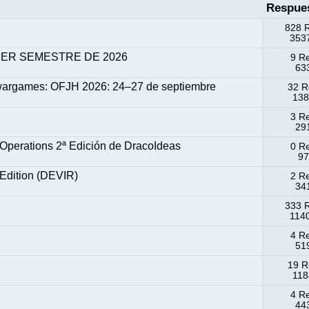
Respue
828 
3537
MER SEMESTRE DE 2026
9 R
633
 wargames: OFJH 2026: 24–27 de septiembre
32 R
138
3 R
291
Operations 2ª Edición de DracoIdeas
0 R
97
Edition (DEVIR)
2 R
341
333 
1140
4 R
519
19 R
118
4 R
443