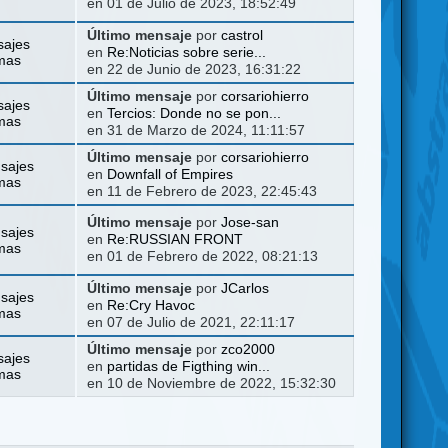
en 01 de Julio de 2023, 18:52:49
Último mensaje
por
castrol
sajes
en
Re:Noticias sobre serie...
mas
en 22 de Junio de 2023, 16:31:22
Último mensaje
por
corsariohierro
sajes
en
Tercios: Donde no se pon...
mas
en 31 de Marzo de 2024, 11:11:57
Último mensaje
por
corsariohierro
sajes
en
Downfall of Empires
mas
en 11 de Febrero de 2023, 22:45:43
Último mensaje
por
Jose-san
sajes
en
Re:RUSSIAN FRONT
mas
en 01 de Febrero de 2022, 08:21:13
Último mensaje
por
JCarlos
sajes
en
Re:Cry Havoc
mas
en 07 de Julio de 2021, 22:11:17
Último mensaje
por
zco2000
sajes
en
partidas de Figthing win...
mas
en 10 de Noviembre de 2022, 15:32:30