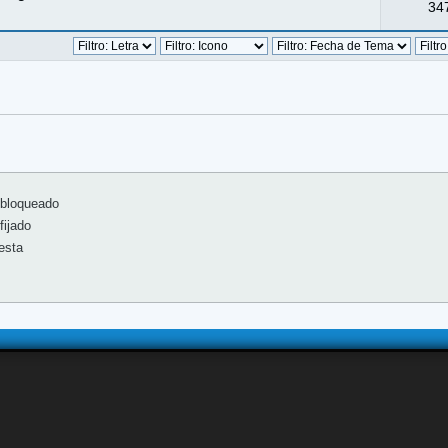
347
bloqueado
ijado
esta