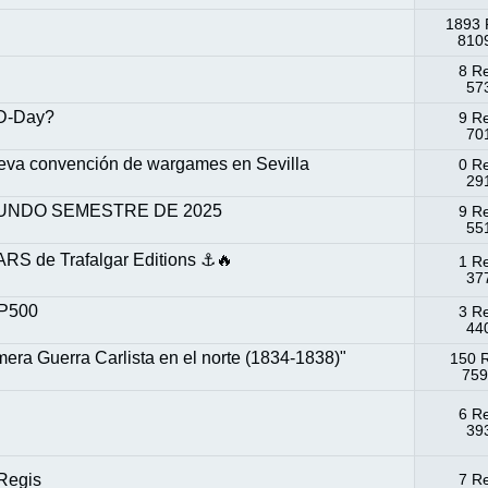
1893 
8109
8 R
573
 D-Day?
9 R
701
ueva convención de wargames en Sevilla
0 R
291
UNDO SEMESTRE DE 2025
9 R
551
RS de Trafalgar Editions ⚓️🔥
1 R
377
 P500
3 R
440
 Guerra Carlista en el norte (1834-1838)"
150 
759
6 R
393
 Regis
7 R