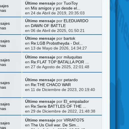
Último mensaje
por
TuoiToy
sajes
en
Mis amigos y yo desde el...
mas
en 24 de Abril de 2019, 20:35:03
Último mensaje
por
ELEDUARDO
sajes
en
DAWN OF BATTLE
mas
en 06 de Abril de 2025, 01:50:21
Último mensaje
por
bartok
sajes
en
Re:LGB Probstheyda - Dol...
mas
en 13 de Mayo de 2026, 14:34:27
Último mensaje
por
miluquitas
sajes
en
Re:FLAT TOP BATALLA POR ...
mas
en 27 de Agosto de 2025, 22:01:48
Último mensaje
por
petardo
sajes
en
Re:THE CHACO WAR
mas
en 11 de Diciembre de 2023, 20:19:40
Último mensaje
por
El_empalador
sajes
en
Re:Serie BATTLES OF THE ...
mas
en 29 de Diciembre de 2022, 21:48:38
Último mensaje
por
VIRIATO75
sajes
en
The Us Civil war. De Sim...
mas