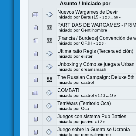
Asunto
/
Iniciado por
Nuevos Wargames de Devir
Iniciado por
Bertus15
«
1
2
3
...
56
»
PARTIDAS DE WARGAMES - PRI
Iniciado por
Gentilhombre
[Francia / Burdeos] Convención de
Iniciado por
OFJH
«
1
2
3
»
Ultima ratio Regis (Tercera edición)
Iniciado por
elister
Unboxing y Cómo se juega a Urban 
Iniciado por
dreamsmash
The Russian Campaign: Deluxe 5th 
Iniciado por
castrol
COMBAT!
Iniciado por
castrol
«
1
2
3
...
23
»
TerriWars (Territorio Oca)
Iniciado por
Oca
Juegos con sistema Pub Battles
Iniciado por
josrive
«
1
2
»
Juego sobre la Guerra se Ucrania
Iniciado por
generalinvierno