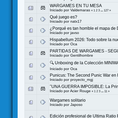
WARGAMES EN TU MESA
Iniciado por
Valdemaras
«
1
2
3
...
127
»
Qué juego es?
Iniciado por
natx17
¿Porqué es tan horrible el mapa de
Iniciado por
javso
Hispabellum 2026: Todo sobre la n
Iniciado por
Oca
PARTIDAS DE WARGAMES - SEG
Iniciado por
Gentilhombre
🔍 Unboxing de la Colección MINIWA
Iniciado por
Oca
Punicus: The Second Punic War en
Iniciado por
proyecto_mgj
"UNA GUERRA IMPOSIBLE: La Primera
Iniciado por
Acier Rouge
«
1
2
3
...
11
»
Wargames solitario
Iniciado por
Japoso
Edición profesional de Ultima Ratio