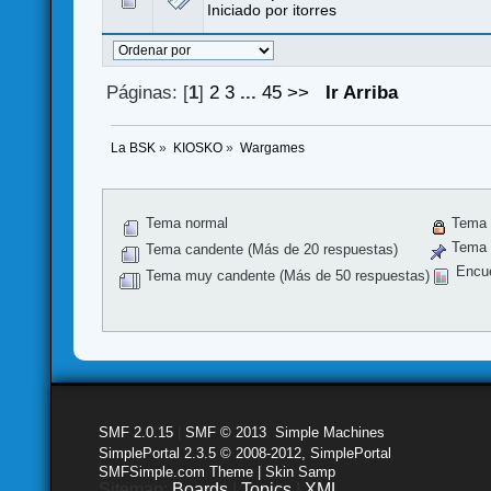
Iniciado por
itorres
Páginas: [
1
]
2
3
...
45
>>
Ir Arriba
La BSK
»
KIOSKO
»
Wargames
Tema normal
Tema 
Tema f
Tema candente (Más de 20 respuestas)
Encu
Tema muy candente (Más de 50 respuestas)
SMF 2.0.15
|
SMF © 2013
,
Simple Machines
SimplePortal 2.3.5 © 2008-2012, SimplePortal
SMFSimple.com Theme | Skin Samp
Sitemap:
Boards
|
Topics
|
XML