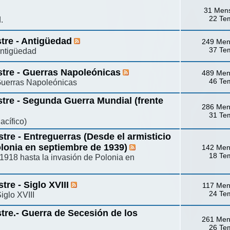
31 Men
22 Te
.
stre - Antigüedad
249 Men
37 Te
Antigüedad
stre - Guerras Napoleónicas
489 Men
46 Te
 Guerras Napoleónicas
stre - Segunda Guerra Mundial (frente
286 Men
31 Te
acífico)
tre - Entreguerras (Desde el armisticio
olonia en septiembre de 1939)
142 Men
18 Te
 1918 hasta la invasión de Polonia en
tre - Siglo XVIII
117 Men
24 Te
iglo XVIII
stre.- Guerra de Secesión de los
261 Men
26 Te