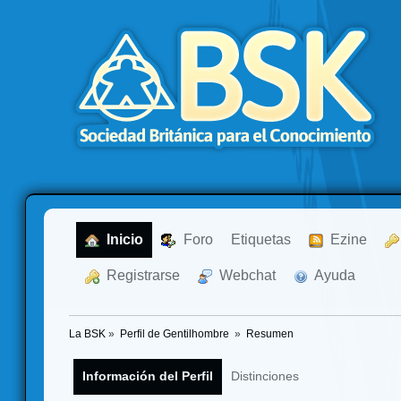
  Inicio
  Foro
Etiquetas
  Ezine
  Registrarse
  Webchat
  Ayuda
La BSK
»
Perfil de Gentilhombre 
»
Resumen
Información del Perfil
Distinciones