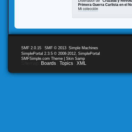
Diseñador de
"Cruzada y Revolu
Primera Guerra Carlista en el N
Mi colección
SMF 2.0.15
|
SMF © 2013
,
Simple Machines
SimplePortal 2.3.5 © 2008-2012, SimplePortal
SMFSimple.com Theme | Skin Samp
Sitemap:
Boards
|
Topics
|
XML