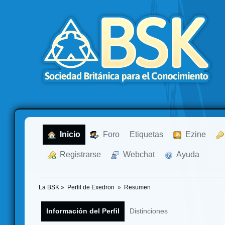
  Inicio
  Foro
Etiquetas
  Ezine
  Registrarse
  Webchat
  Ayuda
La BSK
»
Perfil de Exedron 
»
Resumen
Información del Perfil
Distinciones